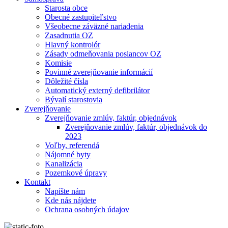
Starosta obce
Obecné zastupiteľstvo
Všeobecne záväzné nariadenia
Zasadnutia OZ
Hlavný kontrolór
Zásady odmeňovania poslancov OZ
Komisie
Povinné zverejňovanie informácií
Dôležité čísla
Automatický externý defibrilátor
Bývalí starostovia
Zverejňovanie
Zverejňovanie zmlúv, faktúr, objednávok
Zverejňovanie zmlúv, faktúr, objednávok do
2023
Voľby, referendá
Nájomné byty
Kanalizácia
Pozemkové úpravy
Kontakt
Napíšte nám
Kde nás nájdete
Ochrana osobných údajov