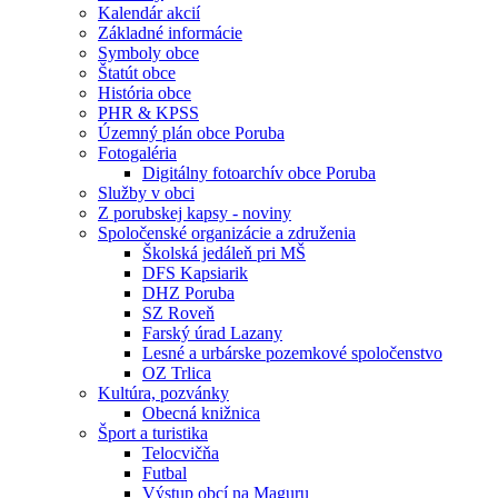
Kalendár akcií
Základné informácie
Symboly obce
Štatút obce
História obce
PHR & KPSS
Územný plán obce Poruba
Fotogaléria
Digitálny fotoarchív obce Poruba
Služby v obci
Z porubskej kapsy - noviny
Spoločenské organizácie a združenia
Školská jedáleň pri MŠ
DFS Kapsiarik
DHZ Poruba
SZ Roveň
Farský úrad Lazany
Lesné a urbárske pozemkové spoločenstvo
OZ Trlica
Kultúra, pozvánky
Obecná knižnica
Šport a turistika
Telocvičňa
Futbal
Výstup obcí na Maguru