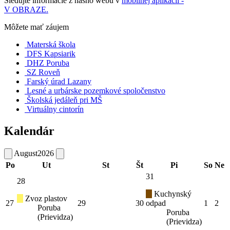
Sledujte informácie z nášho webu v
mobilnej aplikácii -
V OBRAZE.
Môžete mať záujem
Materská škola
DFS Kapsiarik
DHZ Poruba
SZ Roveň
Farský úrad Lazany
Lesné a urbárske pozemkové spoločenstvo
Školská jedáleň pri MŠ
Virtuálny cintorín
Kalendár
August
2026
Po
Ut
St
Št
Pi
So
Ne
31
28
Kuchynský
Zvoz plastov
27
29
30
odpad
1
2
Poruba
Poruba
(Prievidza)
(Prievidza)