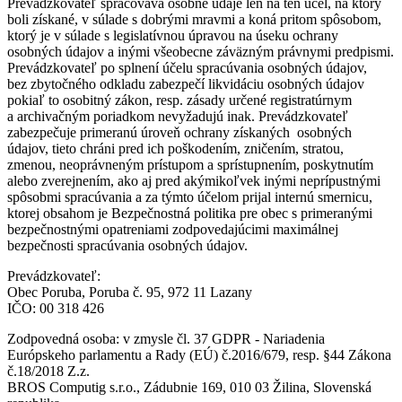
Prevádzkovateľ spracováva osobné údaje len na ten účel, na ktorý
boli získané, v súlade s dobrými mravmi a koná pritom spôsobom,
ktorý je v súlade s legislatívnou úpravou na úseku ochrany
osobných údajov a inými všeobecne záväzným právnymi predpismi.
Prevádzkovateľ po splnení účelu spracúvania osobných údajov,
bez zbytočného odkladu zabezpečí likvidáciu osobných údajov
pokiaľ to osobitný zákon, resp. zásady určené registratúrnym
a archivačným poriadkom nevyžadujú inak. Prevádzkovateľ
zabezpečuje primeranú úroveň ochrany získaných osobných
údajov, tieto chráni pred ich poškodením, zničením, stratou,
zmenou, neoprávneným prístupom a sprístupnením, poskytnutím
alebo zverejnením, ako aj pred akýmikoľvek inými neprípustnými
spôsobmi spracúvania a za týmto účelom prijal internú smernicu,
ktorej obsahom je Bezpečnostná politika pre obec s primeranými
bezpečnostnými opatreniami zodpovedajúcimi maximálnej
bezpečnosti spracúvania osobných údajov.
Prevádzkovateľ:
Obec Poruba, Poruba č. 95, 972 11 Lazany
IČO: 00 318 426
Zodpovedná osoba: v zmysle čl. 37 GDPR - Nariadenia
Európskeho parlamentu a Rady (EÚ) č.2016/679, resp. §44 Zákona
č.18/2018 Z.z.
BROS Computig s.r.o., Zádubnie 169, 010 03 Žilina, Slovenská