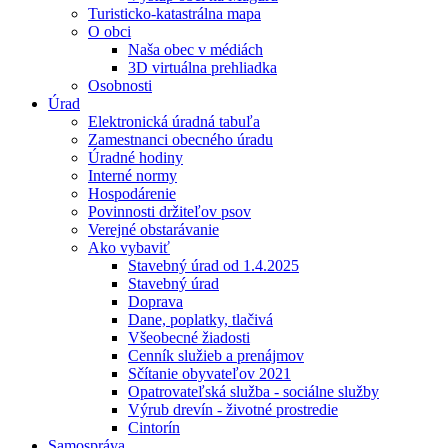
Turisticko-katastrálna mapa
O obci
Naša obec v médiách
3D virtuálna prehliadka
Osobnosti
Úrad
Elektronická úradná tabuľa
Zamestnanci obecného úradu
Úradné hodiny
Interné normy
Hospodárenie
Povinnosti držiteľov psov
Verejné obstarávanie
Ako vybaviť
Stavebný úrad od 1.4.2025
Stavebný úrad
Doprava
Dane, poplatky, tlačivá
Všeobecné žiadosti
Cenník služieb a prenájmov
Sčítanie obyvateľov 2021
Opatrovateľská služba - sociálne služby
Výrub drevín - životné prostredie
Cintorín
Samospráva