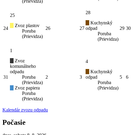
(Prievidza)
28
25
Kuchynský
Zvoz plastov
24
26
27
odpad
29
30
Poruba
Poruba
(Prievidza)
(Prievidza)
1
Zvoz
4
komunálneho
odpadu
Kuchynský
31
Poruba
2
3
odpad
5
6
(Prievidza)
Poruba
Zvoz papiera
(Prievidza)
Poruba
(Prievidza)
Kalendár zvozu odpadu
Počasie