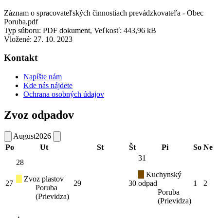
Záznam o spracovateľských činnostiach prevádzkovateľa - Obec
Poruba.pdf
Typ súboru: PDF dokument, Veľkosť: 443,96 kB
Vložené:
27. 10. 2023
Kontakt
Napíšte nám
Kde nás nájdete
Ochrana osobných údajov
Zvoz odpadov
August
2026
Po
Ut
St
Št
Pi
So
Ne
31
28
Kuchynský
Zvoz plastov
27
29
30
odpad
1
2
Poruba
Poruba
(Prievidza)
(Prievidza)