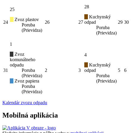
28
25
Kuchynský
Zvoz plastov
24
26
27
odpad
29
30
Poruba
Poruba
(Prievidza)
(Prievidza)
1
Zvoz
4
komunálneho
odpadu
Kuchynský
31
Poruba
2
3
odpad
5
6
(Prievidza)
Poruba
Zvoz papiera
(Prievidza)
Poruba
(Prievidza)
Kalendár zvozu odpadu
Mobilná aplikácia