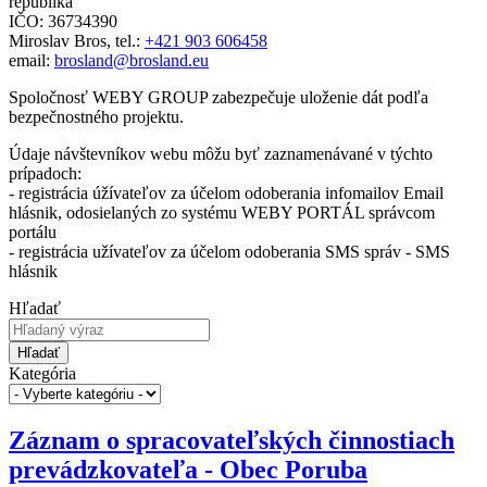
republika
IČO: 36734390
Miroslav Bros, tel.:
+421 903 606458
email:
brosland@brosland.eu
Spoločnosť WEBY GROUP zabezpečuje uloženie dát podľa
bezpečnostného projektu.
Údaje návštevníkov webu môžu byť zaznamenávané v týchto
prípadoch:
- registrácia úžívateľov za účelom odoberania infomailov Email
hlásnik, odosielaných zo systému WEBY PORTÁL správcom
portálu
- registrácia užívateľov za účelom odoberania SMS správ - SMS
hlásnik
Hľadať
Hľadať
Kategória
Záznam o spracovateľských činnostiach
prevádzkovateľa - Obec Poruba