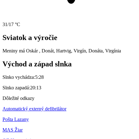
31/17 °C
Sviatok a výročie
Meniny má
Oskár
, Donát, Hartvig, Virgín, Donáta, Virgínia
Východ a západ slnka
Slnko vychádza:
5:28
Slnko zapadá:
20:13
Dôležité odkazy
Automatický externý defibrilátor
Pošta Lazany
MAS Žiar