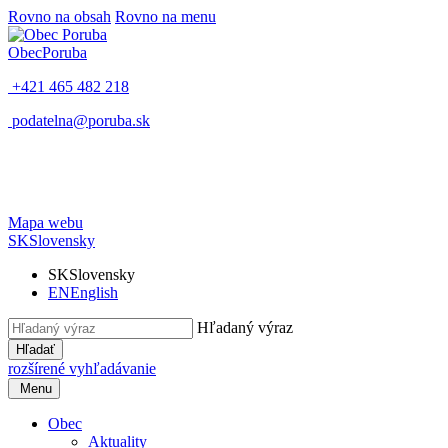
Rovno na obsah
Rovno na menu
Obec
Poruba
+421 465 482 218
podatelna@poruba.sk
Mapa webu
SK
Slovensky
SK
Slovensky
EN
English
Hľadaný výraz
Hľadať
rozšírené vyhľadávanie
Menu
Obec
Aktuality