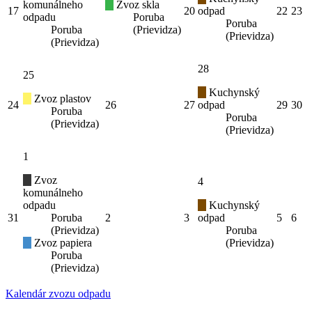
komunálneho
Zvoz skla
17
20
odpad
22
23
odpadu
Poruba
Poruba
Poruba
(Prievidza)
(Prievidza)
(Prievidza)
28
25
Kuchynský
Zvoz plastov
24
26
27
odpad
29
30
Poruba
Poruba
(Prievidza)
(Prievidza)
1
Zvoz
4
komunálneho
odpadu
Kuchynský
31
Poruba
2
3
odpad
5
6
(Prievidza)
Poruba
Zvoz papiera
(Prievidza)
Poruba
(Prievidza)
Kalendár zvozu odpadu