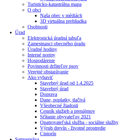
Turisticko-katastrálna mapa
O obci
Naša obec v médiách
3D virtuálna prehliadka
Osobnosti
Úrad
Elektronická úradná tabuľa
Zamestnanci obecného úradu
Úradné hodiny
Interné normy
Hospodárenie
Povinnosti držiteľov psov
Verejné obstarávanie
Ako vybaviť
Stavebný úrad od 1.4.2025
Stavebný úrad
Doprava
Dane, poplatky, tlačivá
Všeobecné žiadosti
Cenník služieb a prenájmov
Sčítanie obyvateľov 2021
Opatrovateľská služba - sociálne služby
Výrub drevín - životné prostredie
Cintorín
Samospráva