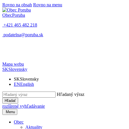
Rovno na obsah
Rovno na menu
Obec
Poruba
+421 465 482 218
podatelna@poruba.sk
Mapa webu
SK
Slovensky
SK
Slovensky
EN
English
Hľadaný výraz
Hľadať
rozšírené vyhľadávanie
Menu
Obec
Aktuality