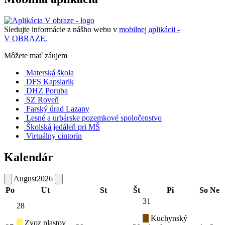
Sledujte informácie z nášho webu v
mobilnej aplikácii -
V OBRAZE.
Môžete mať záujem
Materská škola
DFS Kapsiarik
DHZ Poruba
SZ Roveň
Farský úrad Lazany
Lesné a urbárske pozemkové spoločenstvo
Školská jedáleň pri MŠ
Virtuálny cintorín
Kalendár
August
2026
Po
Ut
St
Št
Pi
So
Ne
31
28
Kuchynský
Zvoz plastov