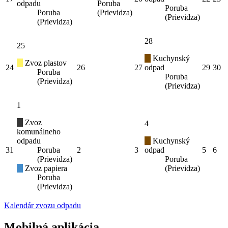
odpadu
Poruba
Poruba
Poruba
(Prievidza)
(Prievidza)
(Prievidza)
28
25
Kuchynský
Zvoz plastov
24
26
27
odpad
29
30
Poruba
Poruba
(Prievidza)
(Prievidza)
1
Zvoz
4
komunálneho
odpadu
Kuchynský
31
Poruba
2
3
odpad
5
6
(Prievidza)
Poruba
Zvoz papiera
(Prievidza)
Poruba
(Prievidza)
Kalendár zvozu odpadu
Mobilná aplikácia