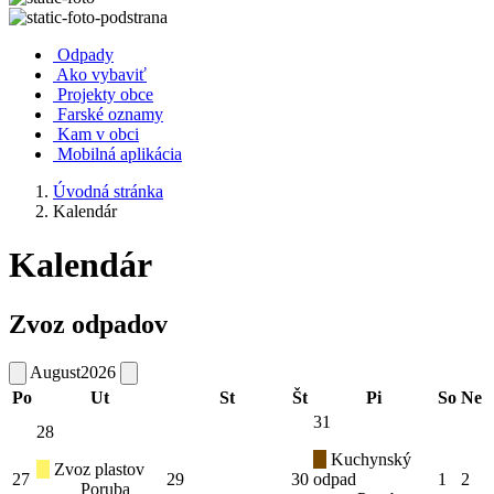
Odpady
Ako vybaviť
Projekty obce
Farské oznamy
Kam v obci
Mobilná aplikácia
Úvodná stránka
Kalendár
Kalendár
Zvoz odpadov
August
2026
Po
Ut
St
Št
Pi
So
Ne
31
28
Kuchynský
Zvoz plastov
27
29
30
odpad
1
2
Poruba