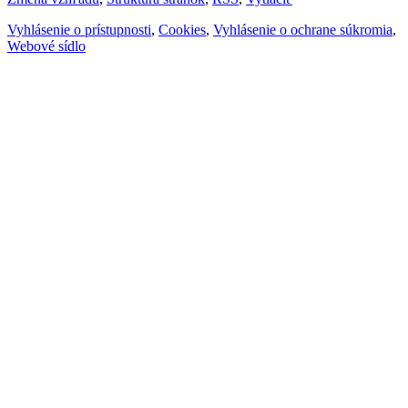
Vyhlásenie o prístupnosti
,
Cookies
,
Vyhlásenie o ochrane súkromia
,
Webové sídlo