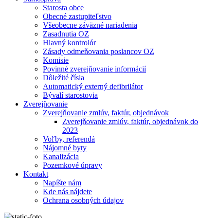
Starosta obce
Obecné zastupiteľstvo
Všeobecne záväzné nariadenia
Zasadnutia OZ
Hlavný kontrolór
Zásady odmeňovania poslancov OZ
Komisie
Povinné zverejňovanie informácií
Dôležité čísla
Automatický externý defibrilátor
Bývalí starostovia
Zverejňovanie
Zverejňovanie zmlúv, faktúr, objednávok
Zverejňovanie zmlúv, faktúr, objednávok do
2023
Voľby, referendá
Nájomné byty
Kanalizácia
Pozemkové úpravy
Kontakt
Napíšte nám
Kde nás nájdete
Ochrana osobných údajov