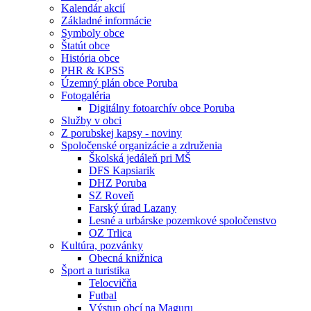
Kalendár akcií
Základné informácie
Symboly obce
Štatút obce
História obce
PHR & KPSS
Územný plán obce Poruba
Fotogaléria
Digitálny fotoarchív obce Poruba
Služby v obci
Z porubskej kapsy - noviny
Spoločenské organizácie a združenia
Školská jedáleň pri MŠ
DFS Kapsiarik
DHZ Poruba
SZ Roveň
Farský úrad Lazany
Lesné a urbárske pozemkové spoločenstvo
OZ Trlica
Kultúra, pozvánky
Obecná knižnica
Šport a turistika
Telocvičňa
Futbal
Výstup obcí na Maguru