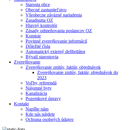
Starosta obce
Obecné zastupiteľstvo
Všeobecne záväzné nariadenia
Zasadnutia OZ
Hlavný kontrolór
Zásady odmeňovania poslancov OZ
Komisie
Povinné zverejňovanie informácií
Dôležité čísla
Automatický externý defibrilátor
Bývalí starostovia
Zverejňovanie
Zverejňovanie zmlúv, faktúr, objednávok
Zverejňovanie zmlúv, faktúr, objednávok do
2023
Voľby, referendá
Nájomné byty
Kanalizácia
Pozemkové úpravy
Kontakt
Napíšte nám
Kde nás nájdete
Ochrana osobných údajov