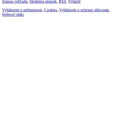
Zmena vzhľadu
,
Štruktúra stránok
,
RSS
,
Vytlačiť
Vyhlásenie o prístupnosti
,
Cookies
,
Vyhlásenie o ochrane súkromia
,
Webové sídlo