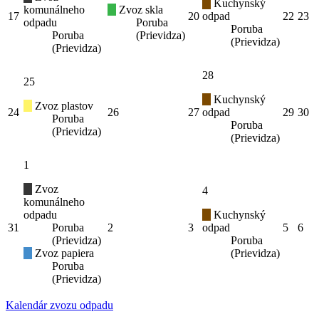
Kuchynský
komunálneho
Zvoz skla
17
20
odpad
22
23
odpadu
Poruba
Poruba
Poruba
(Prievidza)
(Prievidza)
(Prievidza)
28
25
Kuchynský
Zvoz plastov
24
26
27
odpad
29
30
Poruba
Poruba
(Prievidza)
(Prievidza)
1
Zvoz
4
komunálneho
odpadu
Kuchynský
31
Poruba
2
3
odpad
5
6
(Prievidza)
Poruba
Zvoz papiera
(Prievidza)
Poruba
(Prievidza)
Kalendár zvozu odpadu