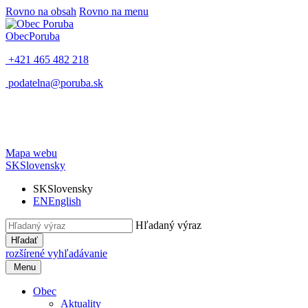
Rovno na obsah
Rovno na menu
Obec
Poruba
+421 465 482 218
podatelna@poruba.sk
Mapa webu
SK
Slovensky
SK
Slovensky
EN
English
Hľadaný výraz
Hľadať
rozšírené vyhľadávanie
Menu
Obec
Aktuality