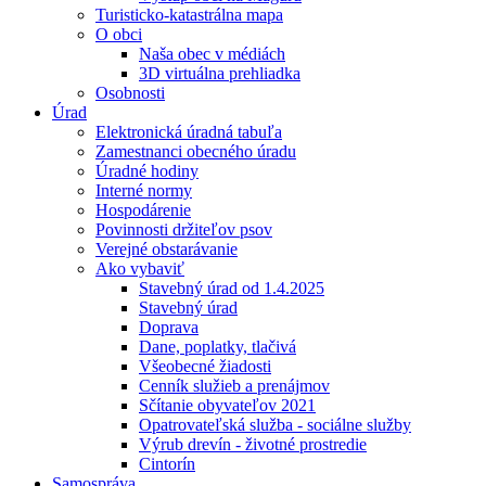
Turisticko-katastrálna mapa
O obci
Naša obec v médiách
3D virtuálna prehliadka
Osobnosti
Úrad
Elektronická úradná tabuľa
Zamestnanci obecného úradu
Úradné hodiny
Interné normy
Hospodárenie
Povinnosti držiteľov psov
Verejné obstarávanie
Ako vybaviť
Stavebný úrad od 1.4.2025
Stavebný úrad
Doprava
Dane, poplatky, tlačivá
Všeobecné žiadosti
Cenník služieb a prenájmov
Sčítanie obyvateľov 2021
Opatrovateľská služba - sociálne služby
Výrub drevín - životné prostredie
Cintorín
Samospráva