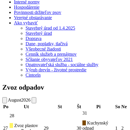
Interné normy
Hospodárenie
Povinnosti držiteľov psov
Verejné obstarávanie
Ako vybaviť
Stavebný úrad od 1.4.2025
Stavebný úrad
Doprava
Dane, poplatky, tlačivá
Všeobecné žiadosti
Cenník služieb a prenájmov
Sčítanie obyvateľov 2021
Opatrovateľská služba - sociálne služby
Výrub drevín - životné prostredie
Cintorín
Zvoz odpadov
August
2026
Po
Ut
St
Št
Pi
So
Ne
31
28
Kuchynský
Zvoz plastov
27
29
30
odpad
1
2