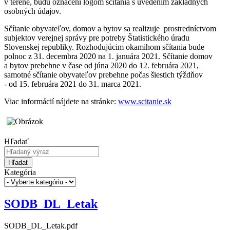
v teréne, budú označení logom sčítania s uvedením základných
osobných údajov.
Sčítanie obyvateľov, domov a bytov sa realizuje prostredníctvom
subjektov verejnej správy pre potreby Štatistického úradu
Slovenskej republiky. Rozhodujúcim okamihom sčítania bude
polnoc z 31. decembra 2020 na 1. januára 2021. Sčítanie domov
a bytov prebehne v čase od júna 2020 do 12. februára 2021,
samotné sčítanie obyvateľov prebehne počas šiestich týždňov
- od 15. februára 2021 do 31. marca 2021.
Viac informácií nájdete na stránke:
www.scitanie.sk
Hľadať
Hľadať
Kategória
SODB_DL_Letak
SODB_DL_Letak.pdf