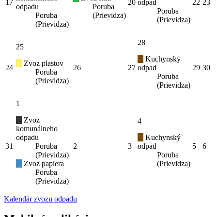
17
20
odpad
22
23
odpadu
Poruba
Poruba
Poruba
(Prievidza)
(Prievidza)
(Prievidza)
28
25
Kuchynský
Zvoz plastov
24
26
27
odpad
29
30
Poruba
Poruba
(Prievidza)
(Prievidza)
1
Zvoz
4
komunálneho
odpadu
Kuchynský
31
Poruba
2
3
odpad
5
6
(Prievidza)
Poruba
Zvoz papiera
(Prievidza)
Poruba
(Prievidza)
Kalendár zvozu odpadu