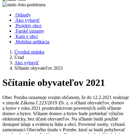
Odpady
Ako vybaviť
Projekty obce
Farské oznamy
Kam v obci
Mobilná aplikácia
Úvodná stránka
Úrad
Ako vybaviť
Sčítanie obyvateľov 2021
Sčítanie obyvateľov 2021
Obec Poruba oznamuje svojim občanom, že do 12.2.2021 realizuje
v zmysle Zákona č.223/2019 Zb. z. o sčítaní obyvateľov, domov
a bytov v roku 2021 prostredníctvom poverených osôb sčítanie
domov a bytov. Sčítanie domov a bytov bude prebiehať výlučne
elektronicky, bez účasti obyvateľov. Na sčítanie budú použité
dostupné údaje a evidencia štátu a obcí. Poverené osoby, vybraní
zamestnanci Obecného úradu v Porube, ktorí sa budú pohybovať