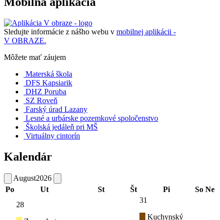
Mobilná aplikácia
Sledujte informácie z nášho webu v
mobilnej aplikácii -
V OBRAZE.
Môžete mať záujem
Materská škola
DFS Kapsiarik
DHZ Poruba
SZ Roveň
Farský úrad Lazany
Lesné a urbárske pozemkové spoločenstvo
Školská jedáleň pri MŠ
Virtuálny cintorín
Kalendár
August
2026
Po
Ut
St
Št
Pi
So
Ne
31
28
Kuchynský