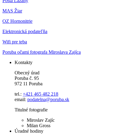
Pošta Lazany
MAS Žiar
OZ Hornonitrie
Elektronická podateľňa
Wifi pre teba
Poruba očami fotografa Miroslava Zajíca
Kontakty
Obecný úrad
Poruba č. 95
972 11 Poruba
tel.:
+421 465 482 218
email:
podatelna@poruba.sk
Titulné fotografie
Miroslav Zajíc
Milan Gross
Úradné hodiny