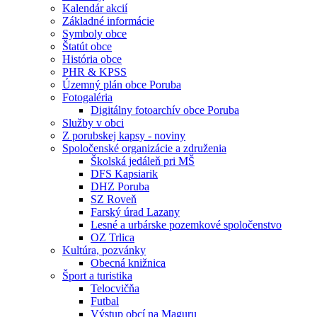
Kalendár akcií
Základné informácie
Symboly obce
Štatút obce
História obce
PHR & KPSS
Územný plán obce Poruba
Fotogaléria
Digitálny fotoarchív obce Poruba
Služby v obci
Z porubskej kapsy - noviny
Spoločenské organizácie a združenia
Školská jedáleň pri MŠ
DFS Kapsiarik
DHZ Poruba
SZ Roveň
Farský úrad Lazany
Lesné a urbárske pozemkové spoločenstvo
OZ Trlica
Kultúra, pozvánky
Obecná knižnica
Šport a turistika
Telocvičňa
Futbal
Výstup obcí na Maguru