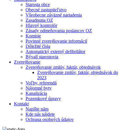
Starosta obce
Obecné zastupiteľstvo
Všeobecne záväzné nariadenia
Zasadnutia OZ
Hlavný kontrolór
Zásady odmeňovania poslancov OZ
Komisie
Povinné zverejňovanie informácií
Dôležité čísla
Automatický externý defibrilátor
Bývalí starostovia
Zverejňovanie
Zverejňovanie zmlúv, faktúr, objednávok
Zverejňovanie zmlúv, faktúr, objednávok do
2023
Voľby, referendá
Nájomné byty
Kanalizácia
Pozemkové úpravy
Kontakt
Napíšte nám
Kde nás nájdete
Ochrana osobných údajov