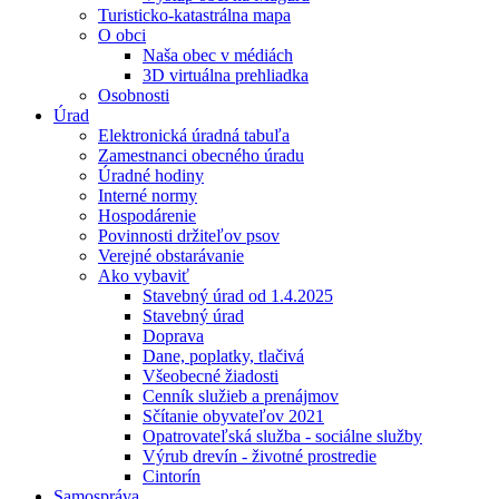
Turisticko-katastrálna mapa
O obci
Naša obec v médiách
3D virtuálna prehliadka
Osobnosti
Úrad
Elektronická úradná tabuľa
Zamestnanci obecného úradu
Úradné hodiny
Interné normy
Hospodárenie
Povinnosti držiteľov psov
Verejné obstarávanie
Ako vybaviť
Stavebný úrad od 1.4.2025
Stavebný úrad
Doprava
Dane, poplatky, tlačivá
Všeobecné žiadosti
Cenník služieb a prenájmov
Sčítanie obyvateľov 2021
Opatrovateľská služba - sociálne služby
Výrub drevín - životné prostredie
Cintorín
Samospráva