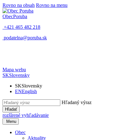
Rovno na obsah
Rovno na menu
Obec
Poruba
+421 465 482 218
podatelna@poruba.sk
Mapa webu
SK
Slovensky
SK
Slovensky
EN
English
Hľadaný výraz
Hľadať
rozšírené vyhľadávanie
Menu
Obec
Aktuality