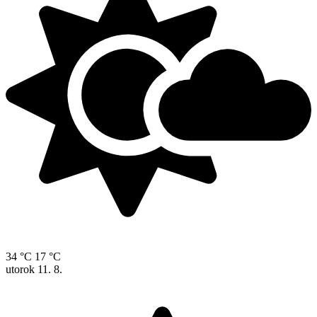
34 °C
17 °C
utorok
11. 8.