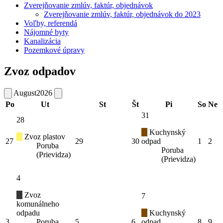
Zverejňovanie zmlúv, faktúr, objednávok
Zverejňovanie zmlúv, faktúr, objednávok do 2023
Voľby, referendá
Nájomné byty
Kanalizácia
Pozemkové úpravy
Zvoz odpadov
August
2026
Po
Ut
St
Št
Pi
So
Ne
31
28
Kuchynský
Zvoz plastov
27
29
30
odpad
1
2
Poruba
Poruba
(Prievidza)
(Prievidza)
4
Zvoz
7
komunálneho
odpadu
Kuchynský
3
Poruba
5
6
odpad
8
9