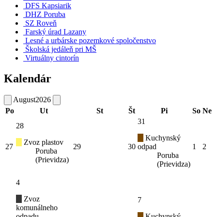
DFS Kapsiarik
DHZ Poruba
SZ Roveň
Farský úrad Lazany
Lesné a urbárske pozemkové spoločenstvo
Školská jedáleň pri MŠ
Virtuálny cintorín
Kalendár
August
2026
Po
Ut
St
Št
Pi
So
Ne
31
28
Kuchynský
Zvoz plastov
27
29
30
odpad
1
2
Poruba
Poruba
(Prievidza)
(Prievidza)
4
Zvoz
7
komunálneho
odpadu
Kuchynský