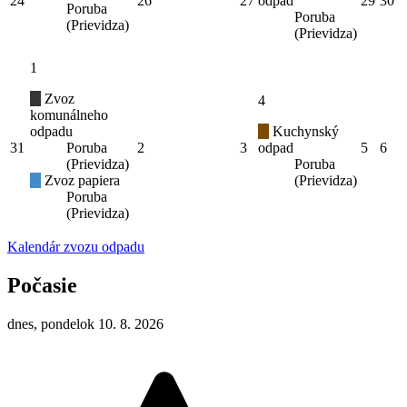
24
26
27
odpad
29
30
Poruba
Poruba
(Prievidza)
(Prievidza)
1
Zvoz
4
komunálneho
odpadu
Kuchynský
31
Poruba
2
3
odpad
5
6
(Prievidza)
Poruba
Zvoz papiera
(Prievidza)
Poruba
(Prievidza)
Kalendár zvozu odpadu
Počasie
dnes, pondelok 10. 8. 2026