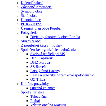
Kalendár akcií
Základné informácie
Symboly obce
Štatút obce
História obce
PHR & KPSS
Územný plán obce Poruba
Fotogaléria
Digitálny fotoarchív obce Poruba
Služby v obci
Z porubskej kapsy - noviny
Spoločenské organizácie a združenia
Školská jedáleň pri MŠ
DFS Kapsiarik
DHZ Poruba
SZ Roveň
Farský úrad Lazany
Lesné a urbárske pozemkové spoločenstvo
OZ Trlica
Kultúra, pozvánky
Obecná knižnica
Šport a turistika
Telocvičňa
Futbal
Výstup obcí na Maguru