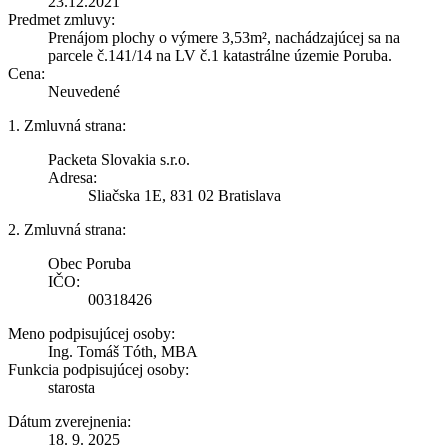
23.12.2021
Predmet zmluvy:
Prenájom plochy o výmere 3,53m², nachádzajúcej sa na
parcele č.141/14 na LV č.1 katastrálne územie Poruba.
Cena:
Neuvedené
1. Zmluvná strana:
Packeta Slovakia s.r.o.
Adresa:
Sliačska 1E, 831 02 Bratislava
2. Zmluvná strana:
Obec Poruba
IČO:
00318426
Meno podpisujúcej osoby:
Ing. Tomáš Tóth, MBA
Funkcia podpisujúcej osoby:
starosta
Dátum zverejnenia:
18. 9. 2025