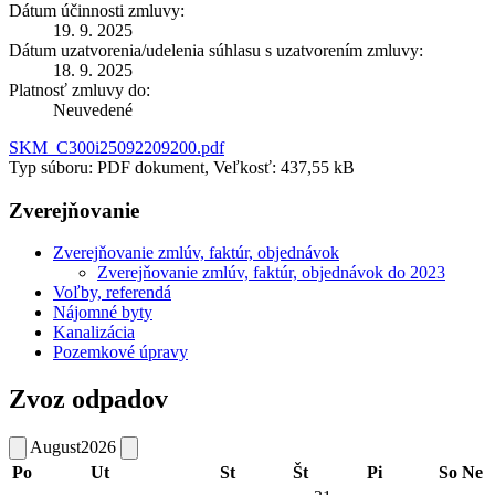
Dátum účinnosti zmluvy:
19. 9. 2025
Dátum uzatvorenia/udelenia súhlasu s uzatvorením zmluvy:
18. 9. 2025
Platnosť zmluvy do:
Neuvedené
SKM_C300i25092209200.pdf
Typ súboru: PDF dokument, Veľkosť: 437,55 kB
Zverejňovanie
Zverejňovanie zmlúv, faktúr, objednávok
Zverejňovanie zmlúv, faktúr, objednávok do 2023
Voľby, referendá
Nájomné byty
Kanalizácia
Pozemkové úpravy
Zvoz odpadov
August
2026
Po
Ut
St
Št
Pi
So
Ne