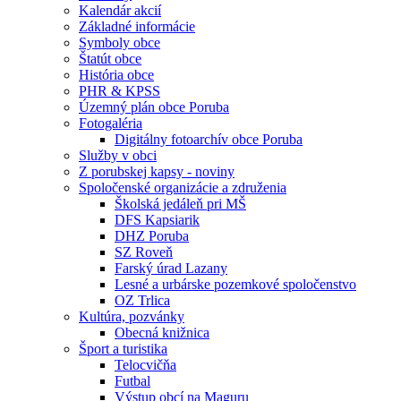
Kalendár akcií
Základné informácie
Symboly obce
Štatút obce
História obce
PHR & KPSS
Územný plán obce Poruba
Fotogaléria
Digitálny fotoarchív obce Poruba
Služby v obci
Z porubskej kapsy - noviny
Spoločenské organizácie a združenia
Školská jedáleň pri MŠ
DFS Kapsiarik
DHZ Poruba
SZ Roveň
Farský úrad Lazany
Lesné a urbárske pozemkové spoločenstvo
OZ Trlica
Kultúra, pozvánky
Obecná knižnica
Šport a turistika
Telocvičňa
Futbal
Výstup obcí na Maguru