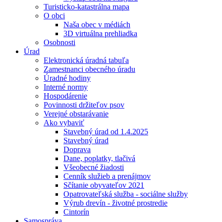
Turisticko-katastrálna mapa
O obci
Naša obec v médiách
3D virtuálna prehliadka
Osobnosti
Úrad
Elektronická úradná tabuľa
Zamestnanci obecného úradu
Úradné hodiny
Interné normy
Hospodárenie
Povinnosti držiteľov psov
Verejné obstarávanie
Ako vybaviť
Stavebný úrad od 1.4.2025
Stavebný úrad
Doprava
Dane, poplatky, tlačivá
Všeobecné žiadosti
Cenník služieb a prenájmov
Sčítanie obyvateľov 2021
Opatrovateľská služba - sociálne služby
Výrub drevín - životné prostredie
Cintorín
Samospráva