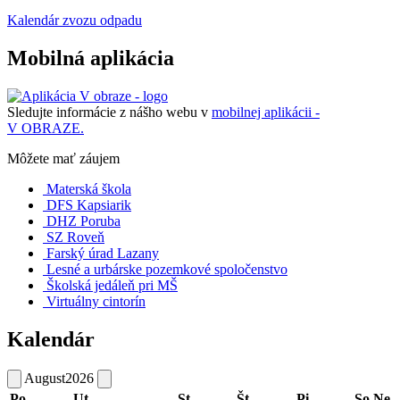
Kalendár zvozu odpadu
Mobilná aplikácia
Sledujte informácie z nášho webu v
mobilnej aplikácii -
V OBRAZE.
Môžete mať záujem
Materská škola
DFS Kapsiarik
DHZ Poruba
SZ Roveň
Farský úrad Lazany
Lesné a urbárske pozemkové spoločenstvo
Školská jedáleň pri MŠ
Virtuálny cintorín
Kalendár
August
2026
Po
Ut
St
Št
Pi
So
Ne