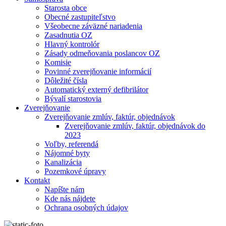
Starosta obce
Obecné zastupiteľstvo
Všeobecne záväzné nariadenia
Zasadnutia OZ
Hlavný kontrolór
Zásady odmeňovania poslancov OZ
Komisie
Povinné zverejňovanie informácií
Dôležité čísla
Automatický externý defibrilátor
Bývalí starostovia
Zverejňovanie
Zverejňovanie zmlúv, faktúr, objednávok
Zverejňovanie zmlúv, faktúr, objednávok do
2023
Voľby, referendá
Nájomné byty
Kanalizácia
Pozemkové úpravy
Kontakt
Napíšte nám
Kde nás nájdete
Ochrana osobných údajov