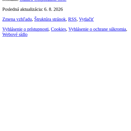
Posledná aktualizácia: 6. 8. 2026
Zmena vzhľadu
,
Štruktúra stránok
,
RSS
,
Vytlačiť
Vyhlásenie o prístupnosti
,
Cookies
,
Vyhlásenie o ochrane súkromia
,
Webové sídlo