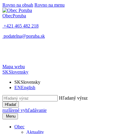
Rovno na obsah
Rovno na menu
Obec
Poruba
+421 465 482 218
podatelna@poruba.sk
Mapa webu
SK
Slovensky
SK
Slovensky
EN
English
Hľadaný výraz
Hľadať
rozšírené vyhľadávanie
Menu
Obec
Aktuality