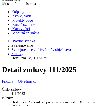
Odpady
Ako vybaviť
Projekty obce
Farské oznamy
Kam v obci
Mobilná aplikácia
Úvodná stránka
Zverejňovanie
Zverejňovanie zmlúv, faktúr, objednávok
Zmluvy
Detail zmluvy 111/2025
Detail zmluvy 111/2025
Faktúry
|
Objednávky
Číslo zmluvy:
111/2025
Názov:
Dodatok č.2 k Zmluve pre umiestnenie Z-BOXu zo dňa