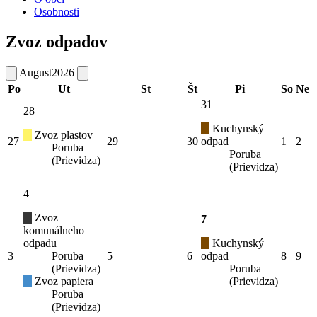
Osobnosti
Zvoz odpadov
August
2026
Po
Ut
St
Št
Pi
So
Ne
31
28
Kuchynský
Zvoz plastov
27
29
30
odpad
1
2
Poruba
Poruba
(Prievidza)
(Prievidza)
4
Zvoz
7
komunálneho
odpadu
Kuchynský
3
Poruba
5
6
odpad
8
9
(Prievidza)
Poruba
Zvoz papiera
(Prievidza)
Poruba
(Prievidza)