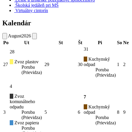
Školská jedáleň pri MŠ
Virtuálny cintorín
Kalendár
August
2026
Po
Ut
St
Št
Pi
So
Ne
31
28
Kuchynský
Zvoz plastov
27
29
30
odpad
1
2
Poruba
Poruba
(Prievidza)
(Prievidza)
4
Zvoz
7
komunálneho
odpadu
Kuchynský
3
Poruba
5
6
odpad
8
9
(Prievidza)
Poruba
Zvoz papiera
(Prievidza)
Poruba