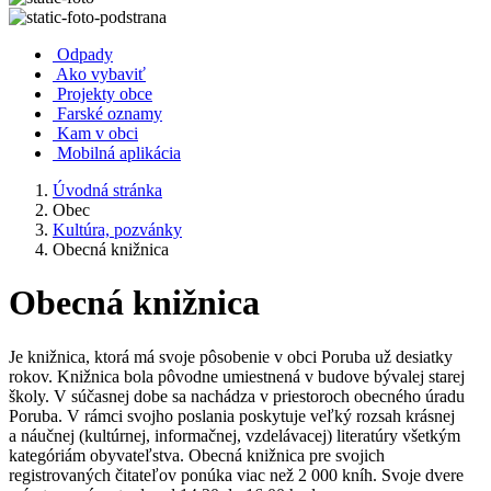
Odpady
Ako vybaviť
Projekty obce
Farské oznamy
Kam v obci
Mobilná aplikácia
Úvodná stránka
Obec
Kultúra, pozvánky
Obecná knižnica
Obecná knižnica
Je knižnica, ktorá má svoje pôsobenie v obci Poruba už desiatky
rokov. Knižnica bola pôvodne umiestnená v budove bývalej starej
školy. V súčasnej dobe sa nachádza v priestoroch obecného úradu
Poruba. V rámci svojho poslania poskytuje veľký rozsah krásnej
a náučnej (kultúrnej, informačnej, vzdelávacej) literatúry všetkým
kategóriám obyvateľstva. Obecná knižnica pre svojich
registrovaných čitateľov ponúka viac než 2 000 kníh. Svoje dvere