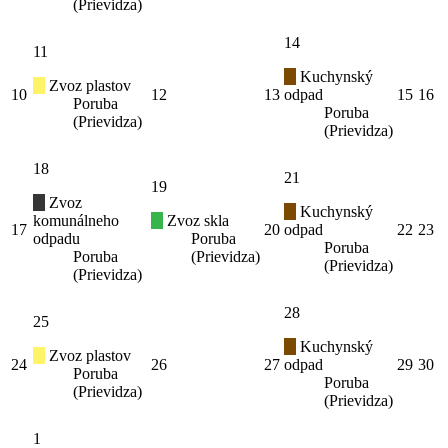
(Prievidza)
14
11
Kuchynský
Zvoz plastov
10
12
13
odpad
15
16
Poruba
Poruba
(Prievidza)
(Prievidza)
18
21
19
Zvoz
Kuchynský
komunálneho
Zvoz skla
17
20
odpad
22
23
odpadu
Poruba
Poruba
Poruba
(Prievidza)
(Prievidza)
(Prievidza)
28
25
Kuchynský
Zvoz plastov
24
26
27
odpad
29
30
Poruba
Poruba
(Prievidza)
(Prievidza)
1