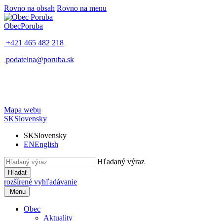
Rovno na obsah
Rovno na menu
Obec
Poruba
+421 465 482 218
podatelna@poruba.sk
Mapa webu
SK
Slovensky
SK
Slovensky
EN
English
Hľadaný výraz
Hľadať
rozšírené vyhľadávanie
Menu
Obec
Aktuality