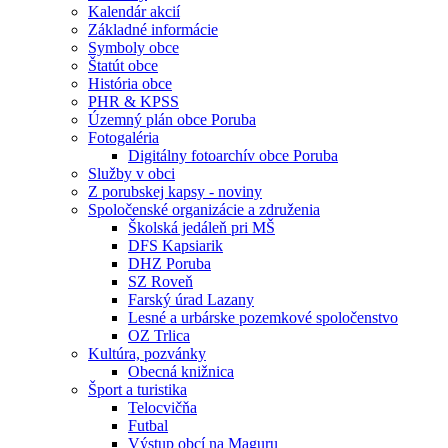
Kalendár akcií
Základné informácie
Symboly obce
Štatút obce
História obce
PHR & KPSS
Územný plán obce Poruba
Fotogaléria
Digitálny fotoarchív obce Poruba
Služby v obci
Z porubskej kapsy - noviny
Spoločenské organizácie a združenia
Školská jedáleň pri MŠ
DFS Kapsiarik
DHZ Poruba
SZ Roveň
Farský úrad Lazany
Lesné a urbárske pozemkové spoločenstvo
OZ Trlica
Kultúra, pozvánky
Obecná knižnica
Šport a turistika
Telocvičňa
Futbal
Výstup obcí na Maguru