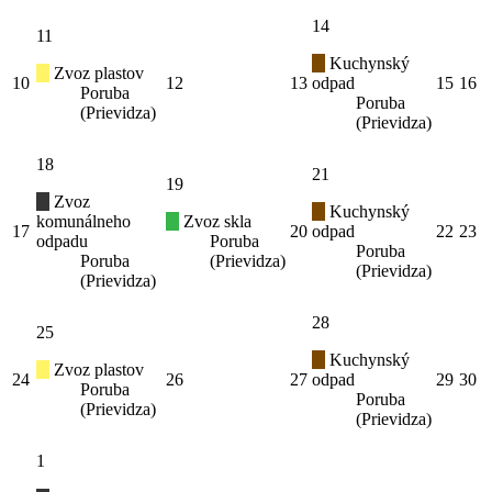
14
11
Kuchynský
Zvoz plastov
10
12
13
odpad
15
16
Poruba
Poruba
(Prievidza)
(Prievidza)
18
21
19
Zvoz
Kuchynský
komunálneho
Zvoz skla
17
20
odpad
22
23
odpadu
Poruba
Poruba
Poruba
(Prievidza)
(Prievidza)
(Prievidza)
28
25
Kuchynský
Zvoz plastov
24
26
27
odpad
29
30
Poruba
Poruba
(Prievidza)
(Prievidza)
1