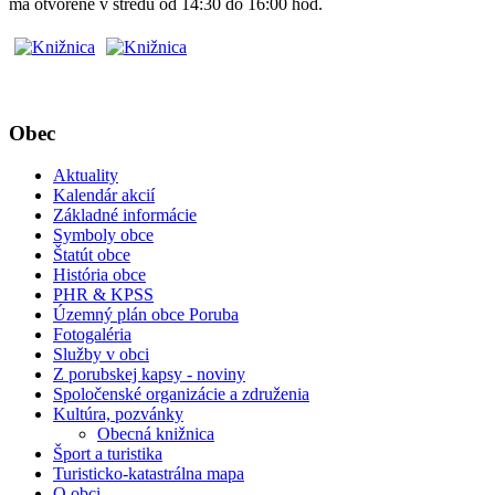
má otvorené v stredu od 14:30 do 16:00 hod.
Obec
Aktuality
Kalendár akcií
Základné informácie
Symboly obce
Štatút obce
História obce
PHR & KPSS
Územný plán obce Poruba
Fotogaléria
Služby v obci
Z porubskej kapsy - noviny
Spoločenské organizácie a združenia
Kultúra, pozvánky
Obecná knižnica
Šport a turistika
Turisticko-katastrálna mapa
O obci