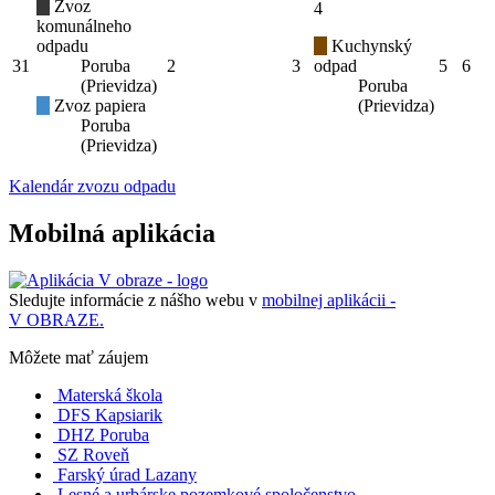
Zvoz
4
komunálneho
odpadu
Kuchynský
31
Poruba
2
3
odpad
5
6
(Prievidza)
Poruba
Zvoz papiera
(Prievidza)
Poruba
(Prievidza)
Kalendár zvozu odpadu
Mobilná aplikácia
Sledujte informácie z nášho webu v
mobilnej aplikácii -
V OBRAZE.
Môžete mať záujem
Materská škola
DFS Kapsiarik
DHZ Poruba
SZ Roveň
Farský úrad Lazany
Lesné a urbárske pozemkové spoločenstvo