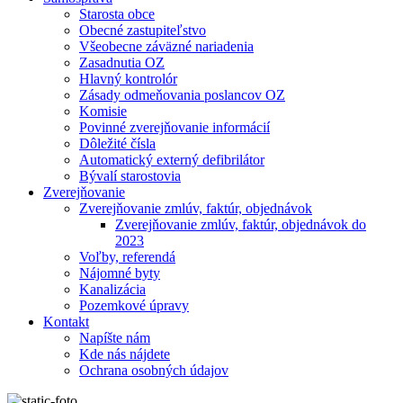
Starosta obce
Obecné zastupiteľstvo
Všeobecne záväzné nariadenia
Zasadnutia OZ
Hlavný kontrolór
Zásady odmeňovania poslancov OZ
Komisie
Povinné zverejňovanie informácií
Dôležité čísla
Automatický externý defibrilátor
Bývalí starostovia
Zverejňovanie
Zverejňovanie zmlúv, faktúr, objednávok
Zverejňovanie zmlúv, faktúr, objednávok do
2023
Voľby, referendá
Nájomné byty
Kanalizácia
Pozemkové úpravy
Kontakt
Napíšte nám
Kde nás nájdete
Ochrana osobných údajov