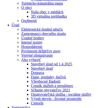
Turisticko-katastrálna mapa
O obci
Naša obec v médiách
3D virtuálna prehliadka
Osobnosti
Úrad
Elektronická úradná tabuľa
Zamestnanci obecného úradu
Úradné hodiny
Interné normy
Hospodárenie
Povinnosti držiteľov psov
Verejné obstarávanie
Ako vybaviť
Stavebný úrad od 1.4.2025
Stavebný úrad
Doprava
Dane, poplatky, tlačivá
Všeobecné žiadosti
Cenník služieb a prenájmov
Sčítanie obyvateľov 2021
Opatrovateľská služba - sociálne služby
Výrub drevín - životné prostredie
Cintorín
Samospráva