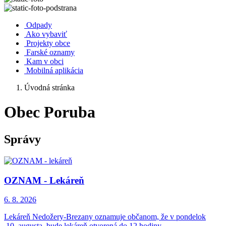
Odpady
Ako vybaviť
Projekty obce
Farské oznamy
Kam v obci
Mobilná aplikácia
Úvodná stránka
Obec Poruba
Správy
OZNAM - Lekáreň
6. 8.
2026
Lekáreň Nedožery-Brezany oznamuje občanom, že v pondelok
10. augusta, bude lekáreň otvorená do 12.hodiny.