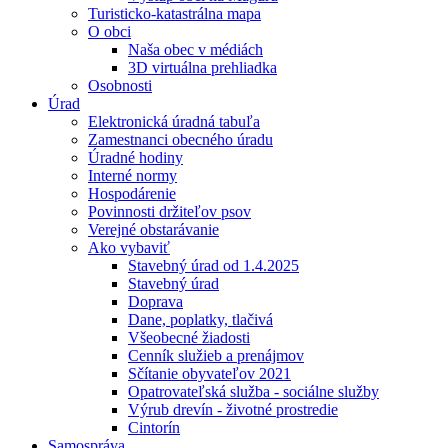
Turisticko-katastrálna mapa
O obci
Naša obec v médiách
3D virtuálna prehliadka
Osobnosti
Úrad
Elektronická úradná tabuľa
Zamestnanci obecného úradu
Úradné hodiny
Interné normy
Hospodárenie
Povinnosti držiteľov psov
Verejné obstarávanie
Ako vybaviť
Stavebný úrad od 1.4.2025
Stavebný úrad
Doprava
Dane, poplatky, tlačivá
Všeobecné žiadosti
Cenník služieb a prenájmov
Sčítanie obyvateľov 2021
Opatrovateľská služba - sociálne služby
Výrub drevín - životné prostredie
Cintorín
Samospráva