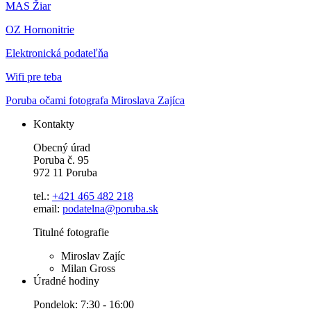
MAS Žiar
OZ Hornonitrie
Elektronická podateľňa
Wifi pre teba
Poruba očami fotografa Miroslava Zajíca
Kontakty
Obecný úrad
Poruba č. 95
972 11 Poruba
tel.:
+421 465 482 218
email:
podatelna@poruba.sk
Titulné fotografie
Miroslav Zajíc
Milan Gross
Úradné hodiny
Pondelok: 7:30 - 16:00