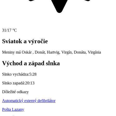
31/17 °C
Sviatok a výročie
Meniny má
Oskár
, Donát, Hartvig, Virgín, Donáta, Virgínia
Východ a západ slnka
Slnko vychádza:
5:28
Slnko zapadá:
20:13
Dôležité odkazy
Automatický externý defibrilátor
Pošta Lazany