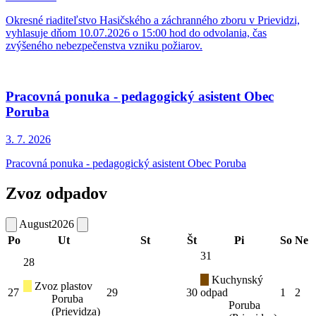
Okresné riaditeľstvo Hasičského a záchranného zboru v Prievidzi,
vyhlasuje dňom 10.07.2026 o 15:00 hod do odvolania, čas
zvýšeného nebezpečenstva vzniku požiarov.
Pracovná ponuka - pedagogický asistent Obec
Poruba
3. 7.
2026
Pracovná ponuka - pedagogický asistent Obec Poruba
Zvoz odpadov
August
2026
Po
Ut
St
Št
Pi
So
Ne
31
28
Kuchynský
Zvoz plastov
27
29
30
odpad
1
2
Poruba
Poruba
(Prievidza)