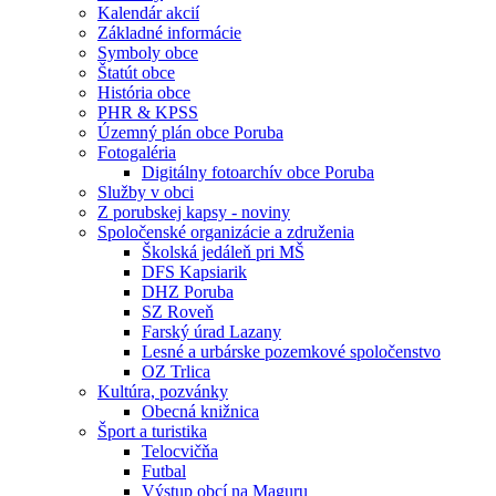
Kalendár akcií
Základné informácie
Symboly obce
Štatút obce
História obce
PHR & KPSS
Územný plán obce Poruba
Fotogaléria
Digitálny fotoarchív obce Poruba
Služby v obci
Z porubskej kapsy - noviny
Spoločenské organizácie a združenia
Školská jedáleň pri MŠ
DFS Kapsiarik
DHZ Poruba
SZ Roveň
Farský úrad Lazany
Lesné a urbárske pozemkové spoločenstvo
OZ Trlica
Kultúra, pozvánky
Obecná knižnica
Šport a turistika
Telocvičňa
Futbal
Výstup obcí na Maguru