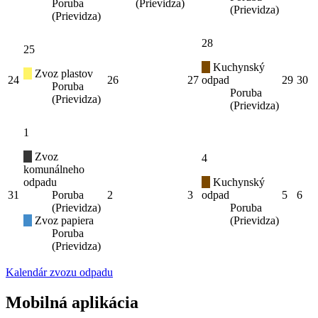
Poruba
(Prievidza)
(Prievidza)
(Prievidza)
28
25
Kuchynský
Zvoz plastov
24
26
27
odpad
29
30
Poruba
Poruba
(Prievidza)
(Prievidza)
1
Zvoz
4
komunálneho
odpadu
Kuchynský
31
Poruba
2
3
odpad
5
6
(Prievidza)
Poruba
Zvoz papiera
(Prievidza)
Poruba
(Prievidza)
Kalendár zvozu odpadu
Mobilná aplikácia