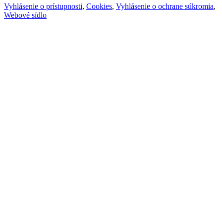
Vyhlásenie o prístupnosti
,
Cookies
,
Vyhlásenie o ochrane súkromia
,
Webové sídlo