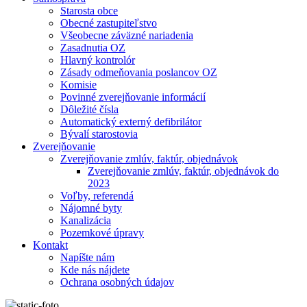
Starosta obce
Obecné zastupiteľstvo
Všeobecne záväzné nariadenia
Zasadnutia OZ
Hlavný kontrolór
Zásady odmeňovania poslancov OZ
Komisie
Povinné zverejňovanie informácií
Dôležité čísla
Automatický externý defibrilátor
Bývalí starostovia
Zverejňovanie
Zverejňovanie zmlúv, faktúr, objednávok
Zverejňovanie zmlúv, faktúr, objednávok do
2023
Voľby, referendá
Nájomné byty
Kanalizácia
Pozemkové úpravy
Kontakt
Napíšte nám
Kde nás nájdete
Ochrana osobných údajov