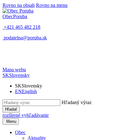
Rovno na obsah
Rovno na menu
Obec
Poruba
+421 465 482 218
podatelna@poruba.sk
Mapa webu
SK
Slovensky
SK
Slovensky
EN
English
Hľadaný výraz
Hľadať
rozšírené vyhľadávanie
Menu
Obec
Aktuality