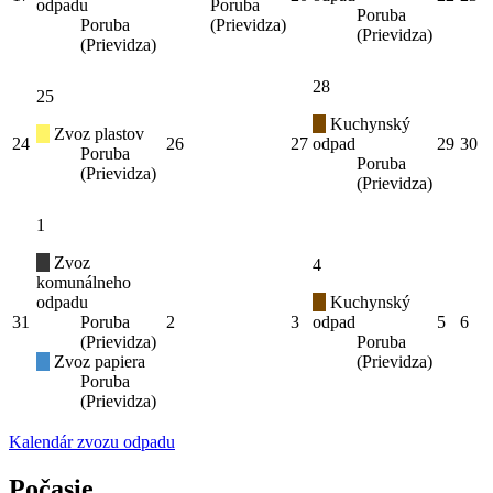
odpadu
Poruba
Poruba
Poruba
(Prievidza)
(Prievidza)
(Prievidza)
28
25
Kuchynský
Zvoz plastov
24
26
27
odpad
29
30
Poruba
Poruba
(Prievidza)
(Prievidza)
1
Zvoz
4
komunálneho
odpadu
Kuchynský
31
Poruba
2
3
odpad
5
6
(Prievidza)
Poruba
Zvoz papiera
(Prievidza)
Poruba
(Prievidza)
Kalendár zvozu odpadu
Počasie