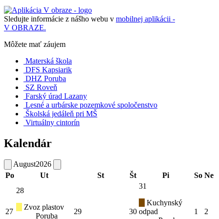
Sledujte informácie z nášho webu v
mobilnej aplikácii -
V OBRAZE.
Môžete mať záujem
Materská škola
DFS Kapsiarik
DHZ Poruba
SZ Roveň
Farský úrad Lazany
Lesné a urbárske pozemkové spoločenstvo
Školská jedáleň pri MŠ
Virtuálny cintorín
Kalendár
August
2026
Po
Ut
St
Št
Pi
So
Ne
31
28
Kuchynský
Zvoz plastov
27
29
30
odpad
1
2
Poruba