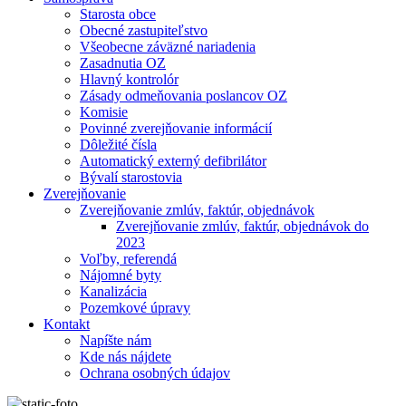
Starosta obce
Obecné zastupiteľstvo
Všeobecne záväzné nariadenia
Zasadnutia OZ
Hlavný kontrolór
Zásady odmeňovania poslancov OZ
Komisie
Povinné zverejňovanie informácií
Dôležité čísla
Automatický externý defibrilátor
Bývalí starostovia
Zverejňovanie
Zverejňovanie zmlúv, faktúr, objednávok
Zverejňovanie zmlúv, faktúr, objednávok do
2023
Voľby, referendá
Nájomné byty
Kanalizácia
Pozemkové úpravy
Kontakt
Napíšte nám
Kde nás nájdete
Ochrana osobných údajov