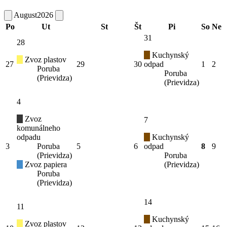
August
2026
Po
Ut
St
Št
Pi
So
Ne
31
28
Kuchynský
Zvoz plastov
27
29
30
odpad
1
2
Poruba
Poruba
(Prievidza)
(Prievidza)
4
Zvoz
7
komunálneho
odpadu
Kuchynský
3
Poruba
5
6
odpad
8
9
(Prievidza)
Poruba
Zvoz papiera
(Prievidza)
Poruba
(Prievidza)
14
11
Kuchynský
Zvoz plastov