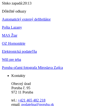
Slnko zapadá:
20:13
Dôležité odkazy
Automatický externý defibrilátor
Pošta Lazany
MAS Žiar
OZ Hornonitrie
Elektronická podateľňa
Wifi pre teba
Poruba očami fotografa Miroslava Zajíca
Kontakty
Obecný úrad
Poruba č. 95
972 11 Poruba
tel.:
+421 465 482 218
email:
podatelna@poruba.sk