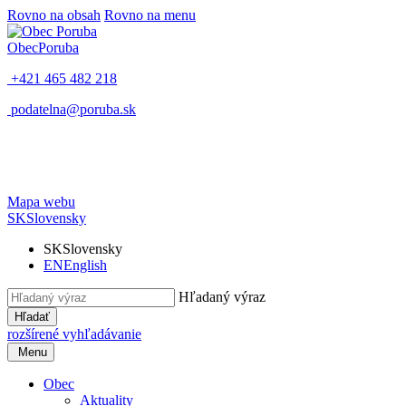
Rovno na obsah
Rovno na menu
Obec
Poruba
+421 465 482 218
podatelna@poruba.sk
Mapa webu
SK
Slovensky
SK
Slovensky
EN
English
Hľadaný výraz
Hľadať
rozšírené vyhľadávanie
Menu
Obec
Aktuality