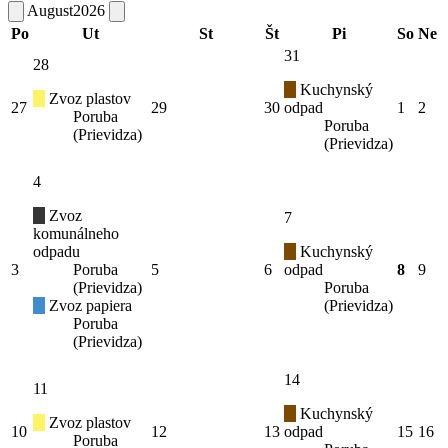
August
2026
Po
Ut
St
Št
Pi
So
Ne
31
28
Kuchynský
Zvoz plastov
27
29
30
odpad
1
2
Poruba
Poruba
(Prievidza)
(Prievidza)
4
Zvoz
7
komunálneho
odpadu
Kuchynský
3
Poruba
5
6
odpad
8
9
(Prievidza)
Poruba
Zvoz papiera
(Prievidza)
Poruba
(Prievidza)
14
11
Kuchynský
Zvoz plastov
10
12
13
odpad
15
16
Poruba