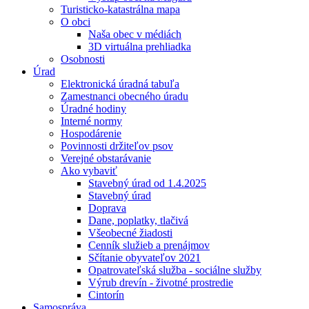
Turisticko-katastrálna mapa
O obci
Naša obec v médiách
3D virtuálna prehliadka
Osobnosti
Úrad
Elektronická úradná tabuľa
Zamestnanci obecného úradu
Úradné hodiny
Interné normy
Hospodárenie
Povinnosti držiteľov psov
Verejné obstarávanie
Ako vybaviť
Stavebný úrad od 1.4.2025
Stavebný úrad
Doprava
Dane, poplatky, tlačivá
Všeobecné žiadosti
Cenník služieb a prenájmov
Sčítanie obyvateľov 2021
Opatrovateľská služba - sociálne služby
Výrub drevín - životné prostredie
Cintorín
Samospráva