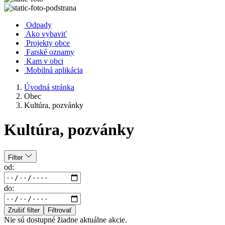
Odpady
Ako vybaviť
Projekty obce
Farské oznamy
Kam v obci
Mobilná aplikácia
Úvodná stránka
Obec
Kultúra, pozvánky
Kultúra, pozvánky
Filter
od:
do:
Zrušiť filter
Filtrovať
Nie sú dostupné žiadne aktuálne akcie.