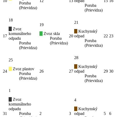
10
12
13
odpad
15
16
Poruba
Poruba
(Prievidza)
(Prievidza)
18
21
19
Zvoz
Kuchynský
komunálneho
Zvoz skla
17
20
odpad
22
23
odpadu
Poruba
Poruba
Poruba
(Prievidza)
(Prievidza)
(Prievidza)
28
25
Kuchynský
Zvoz plastov
24
26
27
odpad
29
30
Poruba
Poruba
(Prievidza)
(Prievidza)
1
Zvoz
4
komunálneho
odpadu
Kuchynský
31
Poruba
2
3
odpad
5
6