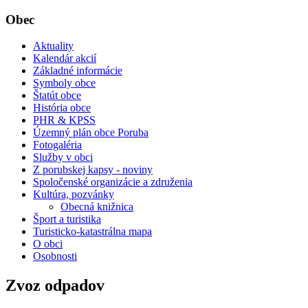
Obec
Aktuality
Kalendár akcií
Základné informácie
Symboly obce
Štatút obce
História obce
PHR & KPSS
Územný plán obce Poruba
Fotogaléria
Služby v obci
Z porubskej kapsy - noviny
Spoločenské organizácie a združenia
Kultúra, pozvánky
Obecná knižnica
Šport a turistika
Turisticko-katastrálna mapa
O obci
Osobnosti
Zvoz odpadov