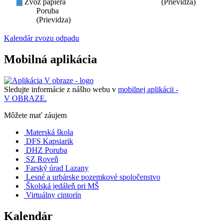
Zvoz papiera
(Prievidza)
Poruba
(Prievidza)
Kalendár zvozu odpadu
Mobilná aplikácia
Sledujte informácie z nášho webu v
mobilnej aplikácii -
V OBRAZE.
Môžete mať záujem
Materská škola
DFS Kapsiarik
DHZ Poruba
SZ Roveň
Farský úrad Lazany
Lesné a urbárske pozemkové spoločenstvo
Školská jedáleň pri MŠ
Virtuálny cintorín
Kalendár