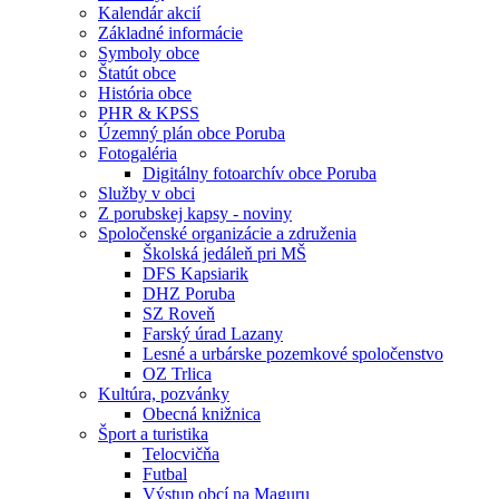
Kalendár akcií
Základné informácie
Symboly obce
Štatút obce
História obce
PHR & KPSS
Územný plán obce Poruba
Fotogaléria
Digitálny fotoarchív obce Poruba
Služby v obci
Z porubskej kapsy - noviny
Spoločenské organizácie a združenia
Školská jedáleň pri MŠ
DFS Kapsiarik
DHZ Poruba
SZ Roveň
Farský úrad Lazany
Lesné a urbárske pozemkové spoločenstvo
OZ Trlica
Kultúra, pozvánky
Obecná knižnica
Šport a turistika
Telocvičňa
Futbal
Výstup obcí na Maguru