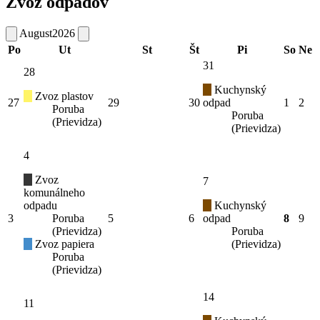
Zvoz odpadov
August
2026
Po
Ut
St
Št
Pi
So
Ne
31
28
Kuchynský
Zvoz plastov
27
29
30
odpad
1
2
Poruba
Poruba
(Prievidza)
(Prievidza)
4
Zvoz
7
komunálneho
odpadu
Kuchynský
3
Poruba
5
6
odpad
8
9
(Prievidza)
Poruba
Zvoz papiera
(Prievidza)
Poruba
(Prievidza)
14
11