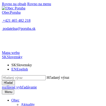
Rovno na obsah
Rovno na menu
Obec
Poruba
+421 465 482 218
podatelna@poruba.sk
Mapa webu
SK
Slovensky
SK
Slovensky
EN
English
Hľadaný výraz
Hľadať
rozšírené vyhľadávanie
Menu
Obec
Aktuality