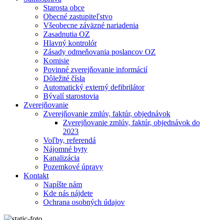
Starosta obce
Obecné zastupiteľstvo
Všeobecne záväzné nariadenia
Zasadnutia OZ
Hlavný kontrolór
Zásady odmeňovania poslancov OZ
Komisie
Povinné zverejňovanie informácií
Dôležité čísla
Automatický externý defibrilátor
Bývalí starostovia
Zverejňovanie
Zverejňovanie zmlúv, faktúr, objednávok
Zverejňovanie zmlúv, faktúr, objednávok do
2023
Voľby, referendá
Nájomné byty
Kanalizácia
Pozemkové úpravy
Kontakt
Napíšte nám
Kde nás nájdete
Ochrana osobných údajov