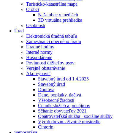
Turisticko-katastrálna mapa
O obci
Naša obec v médiách
3D virtuálna prehliadka
Osobnosti
Úrad
Elektronická úradná tabuľa
Zamestnanci obecného úradu
Úradné hodiny
Interné normy
Hospodárenie
Povinnosti držiteľov psov
Verejné obstarávanie
Ako vybaviť
Stavebný úrad od 1.4.2025
Stavebný úrad
Doprava
Dane, poplatky, tlačivá
Všeobecné žiadosti
Cenník služieb a prenájmov
Sčítanie obyvateľov 2021
Opatrovateľská služba - sociálne služby
Výrub drevín - životné prostredie
Cintorín
Samospráva