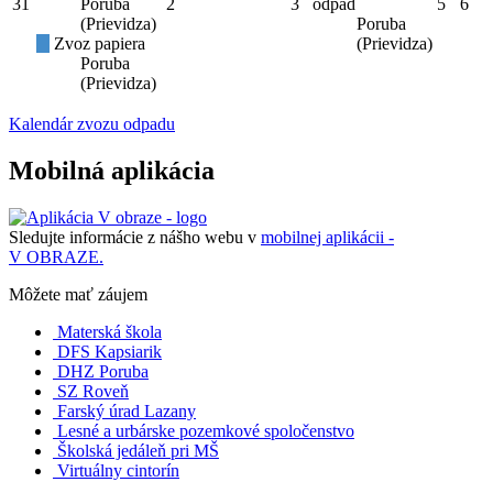
31
Poruba
2
3
odpad
5
6
(Prievidza)
Poruba
Zvoz papiera
(Prievidza)
Poruba
(Prievidza)
Kalendár zvozu odpadu
Mobilná aplikácia
Sledujte informácie z nášho webu v
mobilnej aplikácii -
V OBRAZE.
Môžete mať záujem
Materská škola
DFS Kapsiarik
DHZ Poruba
SZ Roveň
Farský úrad Lazany
Lesné a urbárske pozemkové spoločenstvo
Školská jedáleň pri MŠ
Virtuálny cintorín