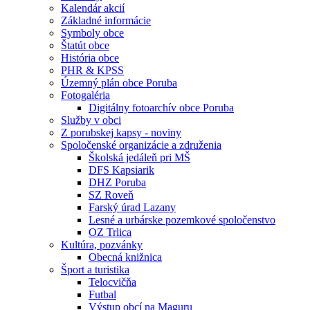
Kalendár akcií
Základné informácie
Symboly obce
Štatút obce
História obce
PHR & KPSS
Územný plán obce Poruba
Fotogaléria
Digitálny fotoarchív obce Poruba
Služby v obci
Z porubskej kapsy - noviny
Spoločenské organizácie a združenia
Školská jedáleň pri MŠ
DFS Kapsiarik
DHZ Poruba
SZ Roveň
Farský úrad Lazany
Lesné a urbárske pozemkové spoločenstvo
OZ Trlica
Kultúra, pozvánky
Obecná knižnica
Šport a turistika
Telocvičňa
Futbal
Výstup obcí na Maguru