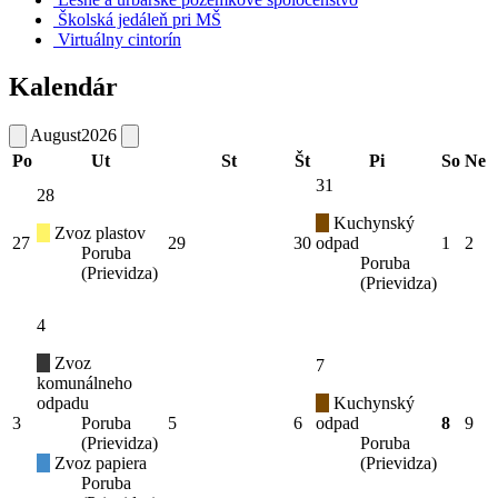
Školská jedáleň pri MŠ
Virtuálny cintorín
Kalendár
August
2026
Po
Ut
St
Št
Pi
So
Ne
31
28
Kuchynský
Zvoz plastov
27
29
30
odpad
1
2
Poruba
Poruba
(Prievidza)
(Prievidza)
4
Zvoz
7
komunálneho
odpadu
Kuchynský
3
Poruba
5
6
odpad
8
9
(Prievidza)
Poruba
Zvoz papiera
(Prievidza)
Poruba