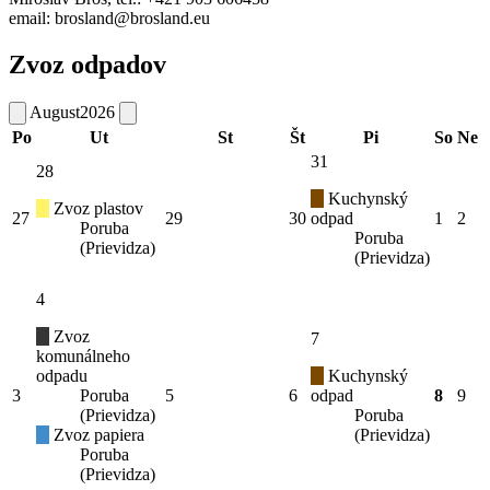
email: brosland@brosland.eu
Zvoz odpadov
August
2026
Po
Ut
St
Št
Pi
So
Ne
31
28
Kuchynský
Zvoz plastov
27
29
30
odpad
1
2
Poruba
Poruba
(Prievidza)
(Prievidza)
4
Zvoz
7
komunálneho
odpadu
Kuchynský
3
Poruba
5
6
odpad
8
9
(Prievidza)
Poruba
Zvoz papiera
(Prievidza)
Poruba
(Prievidza)