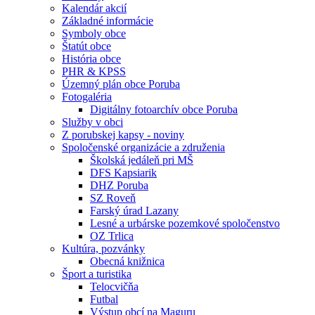
Kalendár akcií
Základné informácie
Symboly obce
Štatút obce
História obce
PHR & KPSS
Územný plán obce Poruba
Fotogaléria
Digitálny fotoarchív obce Poruba
Služby v obci
Z porubskej kapsy - noviny
Spoločenské organizácie a združenia
Školská jedáleň pri MŠ
DFS Kapsiarik
DHZ Poruba
SZ Roveň
Farský úrad Lazany
Lesné a urbárske pozemkové spoločenstvo
OZ Trlica
Kultúra, pozvánky
Obecná knižnica
Šport a turistika
Telocvičňa
Futbal
Výstup obcí na Maguru