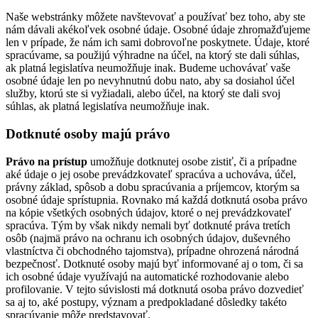
Naše webstránky môžete navštevovať a používať bez toho, aby ste
nám dávali akékoľvek osobné údaje. Osobné údaje zhromažďujeme
len v prípade, že nám ich sami dobrovoľne poskytnete. Údaje, ktoré
spracúvame, sa použijú výhradne na účel, na ktorý ste dali súhlas,
ak platná legislatíva neumožňuje inak. Budeme uchovávať vaše
osobné údaje len po nevyhnutnú dobu nato, aby sa dosiahol účel
služby, ktorú ste si vyžiadali, alebo účel, na ktorý ste dali svoj
súhlas, ak platná legislatíva neumožňuje inak.
Dotknuté osoby majú právo
Právo na prístup
umožňuje dotknutej osobe zistiť, či a prípadne
aké údaje o jej osobe prevádzkovateľ spracúva a uchováva, účel,
právny základ, spôsob a dobu spracúvania a príjemcov, ktorým sa
osobné údaje sprístupnia. Rovnako má každá dotknutá osoba právo
na kópie všetkých osobných údajov, ktoré o nej prevádzkovateľ
spracúva. Tým by však nikdy nemali byť dotknuté práva tretích
osôb (najmä právo na ochranu ich osobných údajov, duševného
vlastníctva či obchodného tajomstva), prípadne ohrozená národná
bezpečnosť. Dotknuté osoby majú byť informované aj o tom, či sa
ich osobné údaje využívajú na automatické rozhodovanie alebo
profilovanie. V tejto súvislosti má dotknutá osoba právo dozvedieť
sa aj to, aké postupy, význam a predpokladané dôsledky takéto
spracúvanie môže predstavovať.