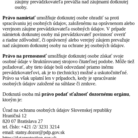
záujmy prevádzkovateľa prevážia nad záujmami dotknutej
osoby.
Právo namietať
umožňuje dotknutej osobe ohradiť sa proti
spracúvaniu jej osobných údajov, založenému na oprávnenom alebo
verejnom záujme prevádzkovateľa osobných údajov. V prípade
námietok dotknutej osoby má prevádzkovateľ povinnosť overiť
a riadne zdôvodniť, či oprávnený alebo verejný záujem prevažuje
nad záujmom dotknutej osoby na ochrane jej osobných údajov.
Právo na prenosnosť
umožňuje dotknutej osobe získať svoje
osobné údaje v štruktúrovanej strojovo čitateľnej podobe. Môže tiež
požadovať, aby tieto údaje boli odovzdané priamo inému
prevádzkovateľovi, ak je to (technicky) možné a uskutočniteľné.
Právo sa však uplatní len v prípadoch, kedy je spracúvanie
osobných údajov založené na súhlase či zmluve.
Dotknutá osoba má
právo podať sťažnosť dozornému orgánu
,
ktorým je:
Úrad na ochranu osobných údajov Slovenskej republiky
Hraničná 12
820 07 Bratislava 27
tel. číslo: +421 /2/ 3231 3214
email: statny.dozor@pdp.gov.sk
https://dataprotection.gov.sk