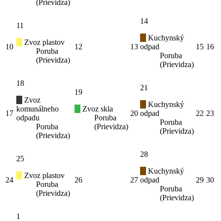
(Prievidza)
14
11
Kuchynský
Zvoz plastov
10
12
13
odpad
15
16
Poruba
Poruba
(Prievidza)
(Prievidza)
18
21
19
Zvoz
Kuchynský
komunálneho
Zvoz skla
17
20
odpad
22
23
odpadu
Poruba
Poruba
Poruba
(Prievidza)
(Prievidza)
(Prievidza)
28
25
Kuchynský
Zvoz plastov
24
26
27
odpad
29
30
Poruba
Poruba
(Prievidza)
(Prievidza)
1