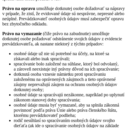
Právo na opravu
umožňuje dotknutej osobe dožadovať sa nápravy
v prípade, že zistí, že evidované údaje sú nesprávne, nepresné alebo
neúplné. Prevádzkovateľ osobných údajov musí zabezpečiť opravu
bez zbytočného odkladu.
Právo na vymazanie
(čiže právo na zabudnutie) umožňuje
dotknutej osobe požadovať odstránenie svojich údajov z evidencie
prevádzkovateľa, ak nastane niektorý z týchto prípadov:
osobné údaje už nie sú potrebné na účely, na ktoré sa
získavali alebo inak spracúvali;
spracúvanie bolo založené na súhlase, ktorý bol odvolaný,
a zároveň neexistuje iný právny dôvod na ich spracúvanie;
dotknutá osoba vznesie námietku proti spracúvaniu
založenému na oprávnených záujmoch a tieto oprávnené
záujmy neprevažujú záujem na ochranu osobných údajov
dotknutej osoby;
osobné údaje sa spracúvajú nezákonne, napríklad po uplynutí
zákonom stanovej doby spracúvania;
osobné údaje musia byť vymazané, aby sa splnila zákonná
povinnosť podľa práva Únie alebo práva členského štátu,
ktorému prevádzkovateľ podlieha;
rodič nesúhlasí so spracúvaním osobných údajov svojho
dieťaťa (ak ide o spracúvanie osobných údajov na základe