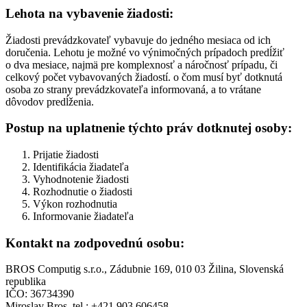
Lehota na vybavenie žiadosti:
Žiadosti prevádzkovateľ vybavuje do jedného mesiaca od ich
doručenia. Lehotu je možné vo výnimočných prípadoch predĺžiť
o dva mesiace, najmä pre komplexnosť a náročnosť prípadu, či
celkový počet vybavovaných žiadostí. o čom musí byť dotknutá
osoba zo strany prevádzkovateľa informovaná, a to vrátane
dôvodov predĺženia.
Postup na uplatnenie týchto práv dotknutej osoby:
Prijatie žiadosti
Identifikácia žiadateľa
Vyhodnotenie žiadosti
Rozhodnutie o žiadosti
Výkon rozhodnutia
Informovanie žiadateľa
Kontakt na zodpovednú osobu:
BROS Computig s.r.o., Zádubnie 169, 010 03 Žilina, Slovenská
republika
IČO: 36734390
Miroslav Bros, tel.: +421 903 606458