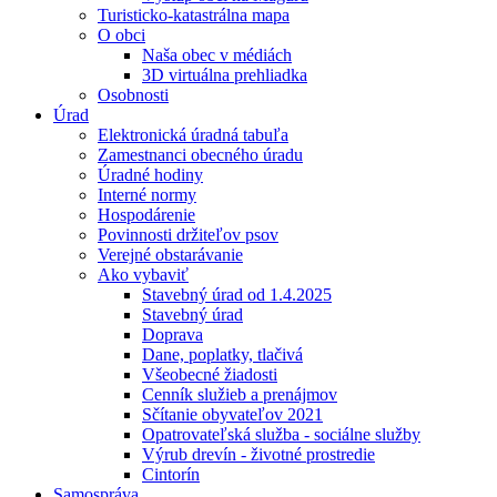
Turisticko-katastrálna mapa
O obci
Naša obec v médiách
3D virtuálna prehliadka
Osobnosti
Úrad
Elektronická úradná tabuľa
Zamestnanci obecného úradu
Úradné hodiny
Interné normy
Hospodárenie
Povinnosti držiteľov psov
Verejné obstarávanie
Ako vybaviť
Stavebný úrad od 1.4.2025
Stavebný úrad
Doprava
Dane, poplatky, tlačivá
Všeobecné žiadosti
Cenník služieb a prenájmov
Sčítanie obyvateľov 2021
Opatrovateľská služba - sociálne služby
Výrub drevín - životné prostredie
Cintorín
Samospráva