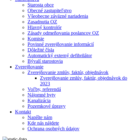
Starosta obce
Obecné zastupiteľstvo
Všeobecne záväzné nariadenia
Zasadnutia OZ
Hlavný kontrolór
Zásady odmeňovania poslancov OZ
Komisie
Povinné zverejňovanie informácií
Dôležité čísla
Automatický externý defibrilátor
Bývalí starostovia
Zverejňovanie
Zverejňovanie zmlúv, faktúr, objednávok
Zverejňovanie zmlúv, faktúr, objednávok do
2023
Voľby, referendá
Nájomné byty
Kanalizácia
Pozemkové úpravy
Kontakt
Napíšte nám
Kde nás nájdete
Ochrana osobných údajov