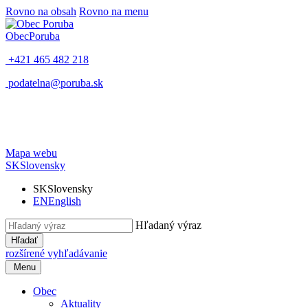
Rovno na obsah
Rovno na menu
Obec
Poruba
+421 465 482 218
podatelna@poruba.sk
Mapa webu
SK
Slovensky
SK
Slovensky
EN
English
Hľadaný výraz
Hľadať
rozšírené vyhľadávanie
Menu
Obec
Aktuality