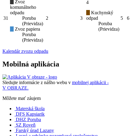
Zvoz
4
komunálneho
odpadu
Kuchynský
31
Poruba
2
3
odpad
5
6
(Prievidza)
Poruba
Zvoz papiera
(Prievidza)
Poruba
(Prievidza)
Kalendár zvozu odpadu
Mobilná aplikácia
Sledujte informácie z nášho webu v
mobilnej aplikácii -
V OBRAZE.
Môžete mať záujem
Materská škola
DFS Kapsiarik
DHZ Poruba
SZ Roveň
Farský úrad Lazany
Lesné a urbárske pozemkové spoločenstvo