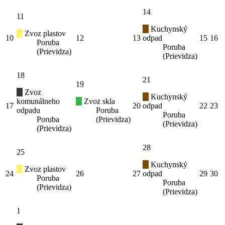
14
11
Kuchynský
Zvoz plastov
10
12
13
odpad
15
16
Poruba
Poruba
(Prievidza)
(Prievidza)
18
21
19
Zvoz
Kuchynský
komunálneho
Zvoz skla
17
20
odpad
22
23
odpadu
Poruba
Poruba
Poruba
(Prievidza)
(Prievidza)
(Prievidza)
28
25
Kuchynský
Zvoz plastov
24
26
27
odpad
29
30
Poruba
Poruba
(Prievidza)
(Prievidza)
1