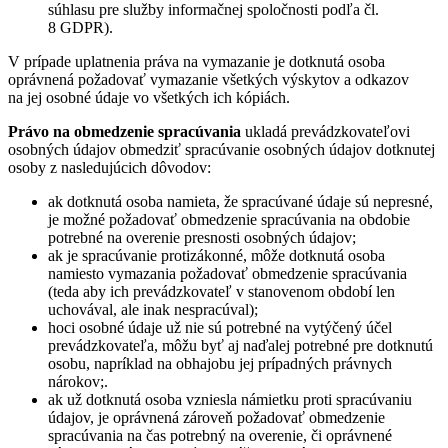
súhlasu pre služby informačnej spoločnosti podľa čl.
8 GDPR).
V prípade uplatnenia práva na vymazanie je dotknutá osoba
oprávnená požadovať vymazanie všetkých výskytov a odkazov
na jej osobné údaje vo všetkých ich kópiách.
Právo na obmedzenie spracúvania
ukladá prevádzkovateľovi
osobných údajov obmedziť spracúvanie osobných údajov dotknutej
osoby z nasledujúcich dôvodov:
ak dotknutá osoba namieta, že spracúvané údaje sú nepresné,
je možné požadovať obmedzenie spracúvania na obdobie
potrebné na overenie presnosti osobných údajov;
ak je spracúvanie protizákonné, môže dotknutá osoba
namiesto vymazania požadovať obmedzenie spracúvania
(teda aby ich prevádzkovateľ v stanovenom období len
uchovával, ale inak nespracúval);
hoci osobné údaje už nie sú potrebné na vytýčený účel
prevádzkovateľa, môžu byť aj naďalej potrebné pre dotknutú
osobu, napríklad na obhajobu jej prípadných právnych
nárokov;.
ak už dotknutá osoba vzniesla námietku proti spracúvaniu
údajov, je oprávnená zároveň požadovať obmedzenie
spracúvania na čas potrebný na overenie, či oprávnené