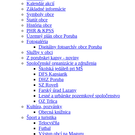
Kalendár akcií
Základné informácie
Symboly obce
Štatút obce
História obce
PHR & KPSS
Územný plán obce Poruba
Fotogaléria
Digitálny fotoarchív obce Poruba
Služby v obci
Z porubskej kapsy - noviny
Spoločenské organizácie a združenia
Školská jedáleň pri MŠ
DFS Kapsiarik
DHZ Poruba
SZ Roveň
Farský úrad Lazany
Lesné a urbárske pozemkové spoločenstvo
OZ Trlica
Kultúra, pozvánky
Obecná knižnica
Šport a turistika
Telocvičňa
Futbal
Výstup obcí na Maguru