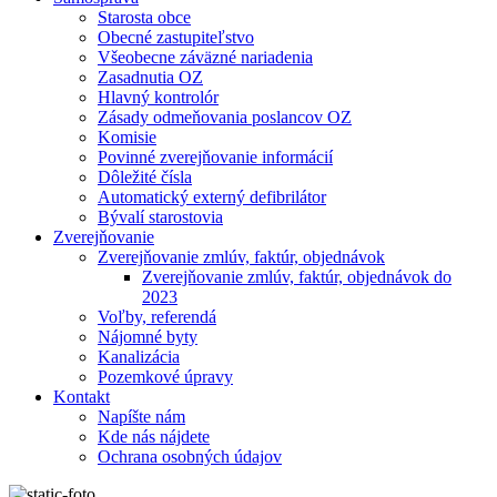
Starosta obce
Obecné zastupiteľstvo
Všeobecne záväzné nariadenia
Zasadnutia OZ
Hlavný kontrolór
Zásady odmeňovania poslancov OZ
Komisie
Povinné zverejňovanie informácií
Dôležité čísla
Automatický externý defibrilátor
Bývalí starostovia
Zverejňovanie
Zverejňovanie zmlúv, faktúr, objednávok
Zverejňovanie zmlúv, faktúr, objednávok do
2023
Voľby, referendá
Nájomné byty
Kanalizácia
Pozemkové úpravy
Kontakt
Napíšte nám
Kde nás nájdete
Ochrana osobných údajov