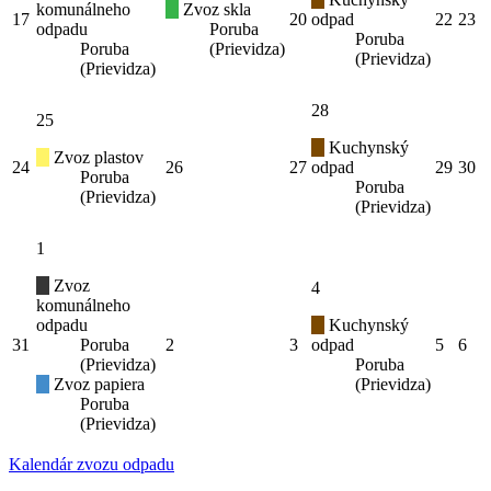
komunálneho
Zvoz skla
17
20
odpad
22
23
odpadu
Poruba
Poruba
Poruba
(Prievidza)
(Prievidza)
(Prievidza)
28
25
Kuchynský
Zvoz plastov
24
26
27
odpad
29
30
Poruba
Poruba
(Prievidza)
(Prievidza)
1
Zvoz
4
komunálneho
odpadu
Kuchynský
31
Poruba
2
3
odpad
5
6
(Prievidza)
Poruba
Zvoz papiera
(Prievidza)
Poruba
(Prievidza)
Kalendár zvozu odpadu