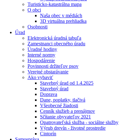
Turisticko-katastrálna mapa
O obci
Naša obec v médiách
3D virtuálna prehliadka
Osobnosti
Úrad
Elektronická úradná tabuľa
Zamestnanci obecného úradu
Úradné hodiny
Interné normy
Hospodárenie
Povinnosti držiteľov psov
Verejné obstarávanie
Ako vybaviť
Stavebný úrad od 1.4.2025
Stavebný úrad
Doprava
Dane, poplatky, tlačivá
Všeobecné žiadosti
Cenník služieb a prenájmov
Sčítanie obyvateľov 2021
Opatrovateľská služba - sociálne služby
Výrub drevín - životné prostredie
Cintorín
Samospráva