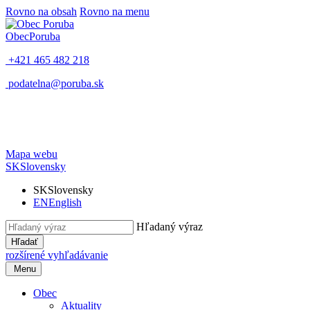
Rovno na obsah
Rovno na menu
Obec
Poruba
+421 465 482 218
podatelna@poruba.sk
Mapa webu
SK
Slovensky
SK
Slovensky
EN
English
Hľadaný výraz
Hľadať
rozšírené vyhľadávanie
Menu
Obec
Aktuality