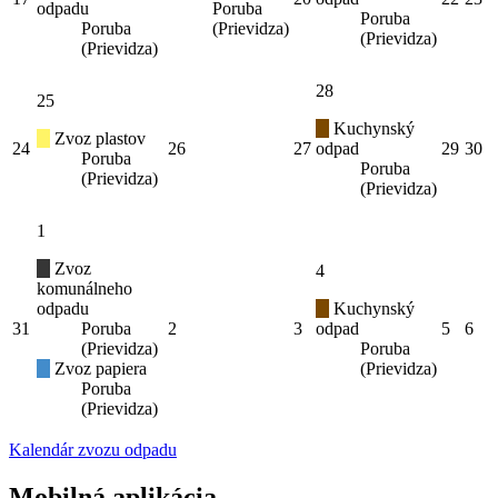
odpadu
Poruba
Poruba
Poruba
(Prievidza)
(Prievidza)
(Prievidza)
28
25
Kuchynský
Zvoz plastov
24
26
27
odpad
29
30
Poruba
Poruba
(Prievidza)
(Prievidza)
1
Zvoz
4
komunálneho
odpadu
Kuchynský
31
Poruba
2
3
odpad
5
6
(Prievidza)
Poruba
Zvoz papiera
(Prievidza)
Poruba
(Prievidza)
Kalendár zvozu odpadu
Mobilná aplikácia