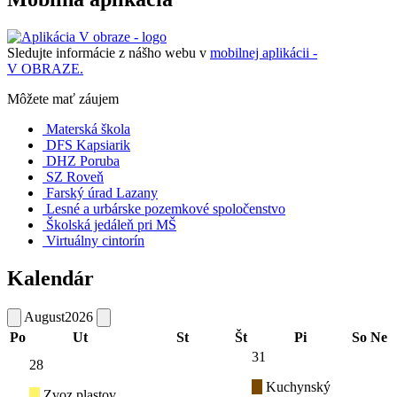
Sledujte informácie z nášho webu v
mobilnej aplikácii -
V OBRAZE.
Môžete mať záujem
Materská škola
DFS Kapsiarik
DHZ Poruba
SZ Roveň
Farský úrad Lazany
Lesné a urbárske pozemkové spoločenstvo
Školská jedáleň pri MŠ
Virtuálny cintorín
Kalendár
August
2026
Po
Ut
St
Št
Pi
So
Ne
31
28
Kuchynský
Zvoz plastov