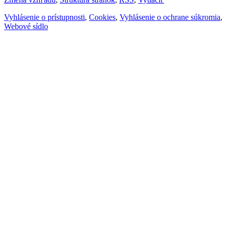
Vyhlásenie o prístupnosti
,
Cookies
,
Vyhlásenie o ochrane súkromia
,
Webové sídlo