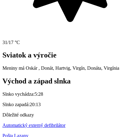
31/17 °C
Sviatok a výročie
Meniny má
Oskár
, Donát, Hartvig, Virgín, Donáta, Virgínia
Východ a západ slnka
Slnko vychádza:
5:28
Slnko zapadá:
20:13
Dôležité odkazy
Automatický externý defibrilátor
Pošta Lazany