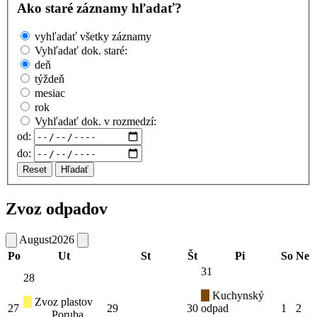
Ako staré záznamy hľadať?
vyhľadať všetky záznamy
Vyhľadať dok. staré:
deň
týždeň
mesiac
rok
Vyhľadať dok. v rozmedzí:
od:
do:
Reset
Hľadať
Zvoz odpadov
August
2026
Po
Ut
St
Št
Pi
So
Ne
31
28
Kuchynský
Zvoz plastov
27
29
30
odpad
1
2
Poruba