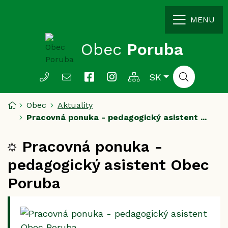
Rovno na obsah
MENU
Obec
Poruba
+421 465 482 218
podatelna@poruba.sk
Slovensky
SK
Mapa webu
Hľadať
Úvodná stránka
Obec
Aktuality
Pracovná ponuka - pedagogický asistent ...
Pracovná ponuka -
pedagogický asistent Obec
Poruba