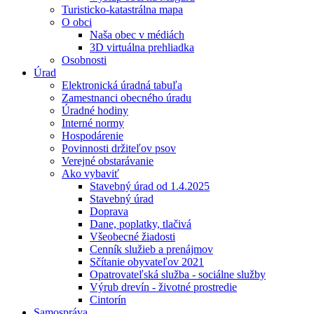
Turisticko-katastrálna mapa
O obci
Naša obec v médiách
3D virtuálna prehliadka
Osobnosti
Úrad
Elektronická úradná tabuľa
Zamestnanci obecného úradu
Úradné hodiny
Interné normy
Hospodárenie
Povinnosti držiteľov psov
Verejné obstarávanie
Ako vybaviť
Stavebný úrad od 1.4.2025
Stavebný úrad
Doprava
Dane, poplatky, tlačivá
Všeobecné žiadosti
Cenník služieb a prenájmov
Sčítanie obyvateľov 2021
Opatrovateľská služba - sociálne služby
Výrub drevín - životné prostredie
Cintorín
Samospráva