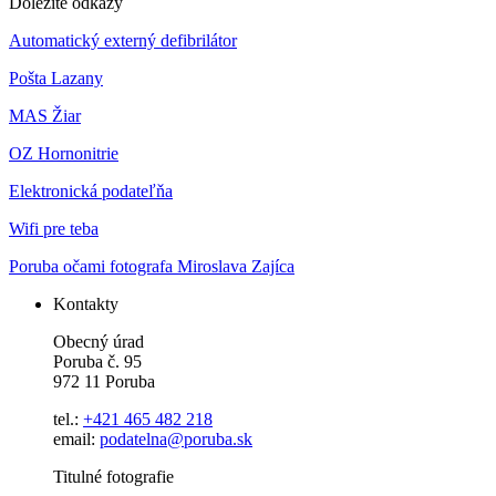
Dôležité odkazy
Automatický externý defibrilátor
Pošta Lazany
MAS Žiar
OZ Hornonitrie
Elektronická podateľňa
Wifi pre teba
Poruba očami fotografa Miroslava Zajíca
Kontakty
Obecný úrad
Poruba č. 95
972 11 Poruba
tel.:
+421 465 482 218
email:
podatelna@poruba.sk
Titulné fotografie