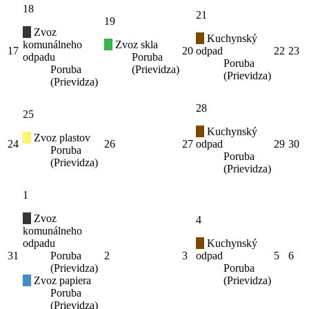
18
21
19
Zvoz
Kuchynský
komunálneho
Zvoz skla
17
20
odpad
22
23
odpadu
Poruba
Poruba
Poruba
(Prievidza)
(Prievidza)
(Prievidza)
28
25
Kuchynský
Zvoz plastov
24
26
27
odpad
29
30
Poruba
Poruba
(Prievidza)
(Prievidza)
1
Zvoz
4
komunálneho
odpadu
Kuchynský
31
Poruba
2
3
odpad
5
6
(Prievidza)
Poruba
Zvoz papiera
(Prievidza)
Poruba
(Prievidza)