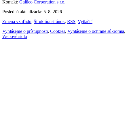
Kontakt:
Galileo Corporation s.r.o.
Posledná aktualizácia: 5. 8. 2026
Zmena vzhľadu
,
Štruktúra stránok
,
RSS
,
Vytlačiť
Vyhlásenie o prístupnosti
,
Cookies
,
Vyhlásenie o ochrane súkromia
,
Webové sídlo