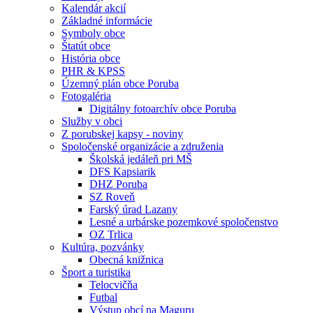
Kalendár akcií
Základné informácie
Symboly obce
Štatút obce
História obce
PHR & KPSS
Územný plán obce Poruba
Fotogaléria
Digitálny fotoarchív obce Poruba
Služby v obci
Z porubskej kapsy - noviny
Spoločenské organizácie a združenia
Školská jedáleň pri MŠ
DFS Kapsiarik
DHZ Poruba
SZ Roveň
Farský úrad Lazany
Lesné a urbárske pozemkové spoločenstvo
OZ Trlica
Kultúra, pozvánky
Obecná knižnica
Šport a turistika
Telocvičňa
Futbal
Výstup obcí na Maguru