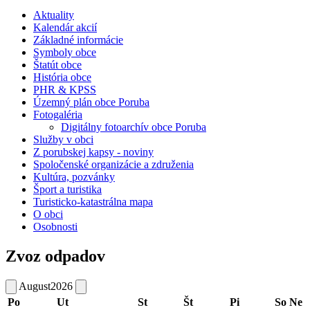
Aktuality
Kalendár akcií
Základné informácie
Symboly obce
Štatút obce
História obce
PHR & KPSS
Územný plán obce Poruba
Fotogaléria
Digitálny fotoarchív obce Poruba
Služby v obci
Z porubskej kapsy - noviny
Spoločenské organizácie a združenia
Kultúra, pozvánky
Šport a turistika
Turisticko-katastrálna mapa
O obci
Osobnosti
Zvoz odpadov
August
2026
Po
Ut
St
Št
Pi
So
Ne