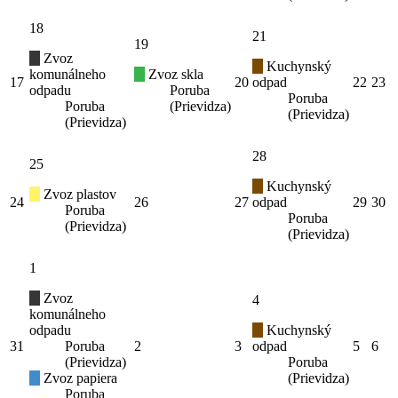
18
21
19
Zvoz
Kuchynský
komunálneho
Zvoz skla
17
20
odpad
22
23
odpadu
Poruba
Poruba
Poruba
(Prievidza)
(Prievidza)
(Prievidza)
28
25
Kuchynský
Zvoz plastov
24
26
27
odpad
29
30
Poruba
Poruba
(Prievidza)
(Prievidza)
1
Zvoz
4
komunálneho
odpadu
Kuchynský
31
Poruba
2
3
odpad
5
6
(Prievidza)
Poruba
Zvoz papiera
(Prievidza)
Poruba