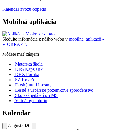
Kalendár zvozu odpadu
Mobilná aplikácia
Sledujte informácie z nášho webu v
mobilnej aplikácii -
V OBRAZE.
Môžete mať záujem
Materská škola
DFS Kapsiarik
DHZ Poruba
SZ Roveň
Farský úrad Lazany
Lesné a urbárske pozemkové spoločenstvo
Školská jedáleň pri MŠ
Virtuálny cintorín
Kalendár
August
2026