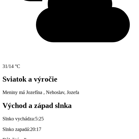
31/14 °C
Sviatok a výročie
Meniny má
Jozefína
, Nehoslav, Jozefa
Východ a západ slnka
Slnko vychádza:
5:25
Slnko zapadá:
20:17