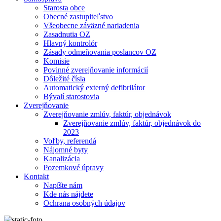
Starosta obce
Obecné zastupiteľstvo
Všeobecne záväzné nariadenia
Zasadnutia OZ
Hlavný kontrolór
Zásady odmeňovania poslancov OZ
Komisie
Povinné zverejňovanie informácií
Dôležité čísla
Automatický externý defibrilátor
Bývalí starostovia
Zverejňovanie
Zverejňovanie zmlúv, faktúr, objednávok
Zverejňovanie zmlúv, faktúr, objednávok do
2023
Voľby, referendá
Nájomné byty
Kanalizácia
Pozemkové úpravy
Kontakt
Napíšte nám
Kde nás nájdete
Ochrana osobných údajov