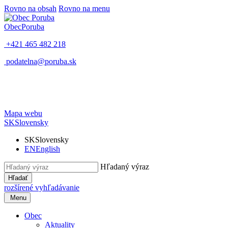
Rovno na obsah
Rovno na menu
Obec
Poruba
+421 465 482 218
podatelna@poruba.sk
Mapa webu
SK
Slovensky
SK
Slovensky
EN
English
Hľadaný výraz
Hľadať
rozšírené vyhľadávanie
Menu
Obec
Aktuality