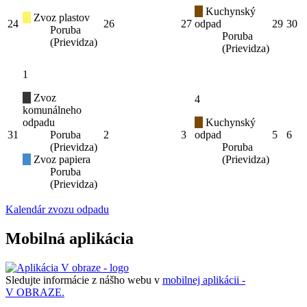
Kuchynský
Zvoz plastov
24
26
27
odpad
29
30
Poruba
Poruba
(Prievidza)
(Prievidza)
1
Zvoz
4
komunálneho
odpadu
Kuchynský
31
Poruba
2
3
odpad
5
6
(Prievidza)
Poruba
Zvoz papiera
(Prievidza)
Poruba
(Prievidza)
Kalendár zvozu odpadu
Mobilná aplikácia
Sledujte informácie z nášho webu v
mobilnej aplikácii -
V OBRAZE.