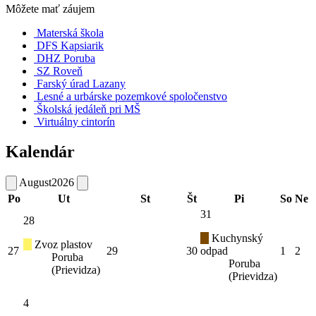
Môžete mať záujem
Materská škola
DFS Kapsiarik
DHZ Poruba
SZ Roveň
Farský úrad Lazany
Lesné a urbárske pozemkové spoločenstvo
Školská jedáleň pri MŠ
Virtuálny cintorín
Kalendár
August
2026
Po
Ut
St
Št
Pi
So
Ne
31
28
Kuchynský
Zvoz plastov
27
29
30
odpad
1
2
Poruba
Poruba
(Prievidza)
(Prievidza)
4