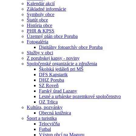
Kalendár akcií
Základné informácie
Symboly obce
Štatút obce
História obce
PHR & KPSS
Územný plán obce Poruba
Fotogaléria
Digitálny fotoarchív obce Poruba
Služby v obci
Z porubskej kapsy - noviny
Spoločenské organizácie a združenia
Školská jedáleň pri MŠ
DFS Kapsiarik
DHZ Poruba
SZ Roveň
Farský úrad Lazany
Lesné a urbárske pozemkové spoločenstvo
OZ Trlica
Kultúra, pozvánky
Obecná knižnica
Šport a turistika
Telocvičňa
Futbal
Výstup obcí na Maguru