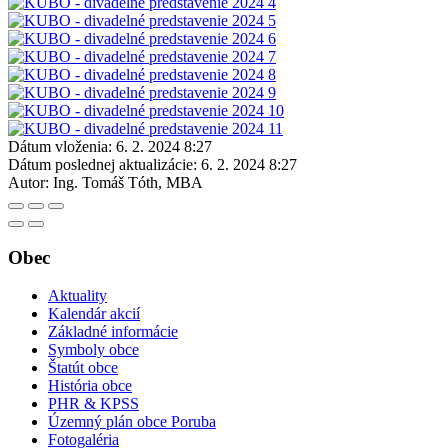
Dátum vloženia:
6. 2. 2024 8:27
Dátum poslednej aktualizácie:
6. 2. 2024 8:27
Autor:
Ing. Tomáš Tóth, MBA
Obec
Aktuality
Kalendár akcií
Základné informácie
Symboly obce
Štatút obce
História obce
PHR & KPSS
Územný plán obce Poruba
Fotogaléria