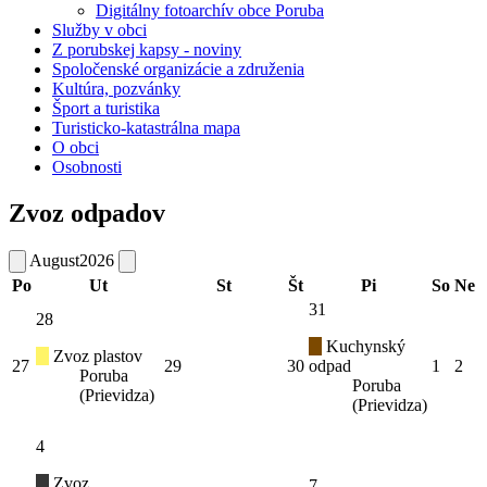
Digitálny fotoarchív obce Poruba
Služby v obci
Z porubskej kapsy - noviny
Spoločenské organizácie a združenia
Kultúra, pozvánky
Šport a turistika
Turisticko-katastrálna mapa
O obci
Osobnosti
Zvoz odpadov
August
2026
Po
Ut
St
Št
Pi
So
Ne
31
28
Kuchynský
Zvoz plastov
27
29
30
odpad
1
2
Poruba
Poruba
(Prievidza)
(Prievidza)
4
Zvoz
7