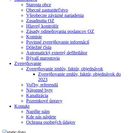
Starosta obce
Obecné zastupiteľstvo
Všeobecne záväzné nariadenia
Zasadnutia OZ
Hlavný kontrolór
Zásady odmeňovania poslancov OZ
Komisie
Povinné zverejňovanie informácií
Dôležité čísla
Automatický externý defibrilátor
Bývalí starostovia
Zverejňovanie
Zverejňovanie zmlúv, faktúr, objednávok
Zverejňovanie zmlúv, faktúr, objednávok do
2023
Voľby, referendá
Nájomné byty
Kanalizácia
Pozemkové úpravy
Kontakt
Napíšte nám
Kde nás nájdete
Ochrana osobných údajov