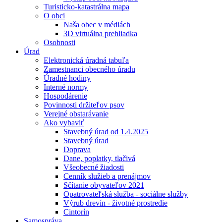
Turisticko-katastrálna mapa
O obci
Naša obec v médiách
3D virtuálna prehliadka
Osobnosti
Úrad
Elektronická úradná tabuľa
Zamestnanci obecného úradu
Úradné hodiny
Interné normy
Hospodárenie
Povinnosti držiteľov psov
Verejné obstarávanie
Ako vybaviť
Stavebný úrad od 1.4.2025
Stavebný úrad
Doprava
Dane, poplatky, tlačivá
Všeobecné žiadosti
Cenník služieb a prenájmov
Sčítanie obyvateľov 2021
Opatrovateľská služba - sociálne služby
Výrub drevín - životné prostredie
Cintorín
Samospráva