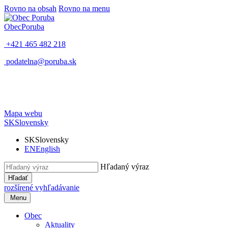
Rovno na obsah
Rovno na menu
Obec
Poruba
+421 465 482 218
podatelna@poruba.sk
Mapa webu
SK
Slovensky
SK
Slovensky
EN
English
Hľadaný výraz
Hľadať
rozšírené vyhľadávanie
Menu
Obec
Aktuality