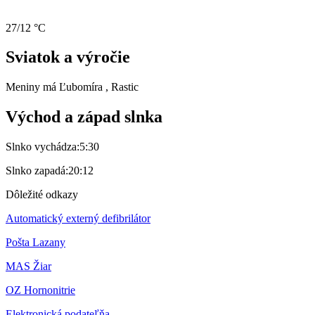
27/12 °C
Sviatok a výročie
Meniny má
Ľubomíra
, Rastic
Východ a západ slnka
Slnko vychádza:
5:30
Slnko zapadá:
20:12
Dôležité odkazy
Automatický externý defibrilátor
Pošta Lazany
MAS Žiar
OZ Hornonitrie
Elektronická podateľňa