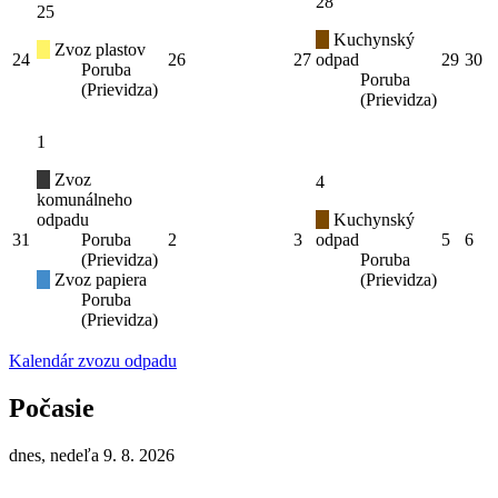
28
25
Kuchynský
Zvoz plastov
24
26
27
odpad
29
30
Poruba
Poruba
(Prievidza)
(Prievidza)
1
Zvoz
4
komunálneho
odpadu
Kuchynský
31
Poruba
2
3
odpad
5
6
(Prievidza)
Poruba
Zvoz papiera
(Prievidza)
Poruba
(Prievidza)
Kalendár zvozu odpadu
Počasie
dnes, nedeľa 9. 8. 2026