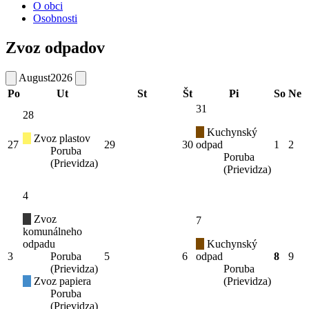
O obci
Osobnosti
Zvoz odpadov
August
2026
Po
Ut
St
Št
Pi
So
Ne
31
28
Kuchynský
Zvoz plastov
27
29
30
odpad
1
2
Poruba
Poruba
(Prievidza)
(Prievidza)
4
Zvoz
7
komunálneho
odpadu
Kuchynský
3
Poruba
5
6
odpad
8
9
(Prievidza)
Poruba
Zvoz papiera
(Prievidza)
Poruba
(Prievidza)