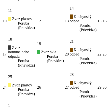
14
11
Kuchynský
Zvoz plastov
10
12
13
odpad
15
16
Poruba
Poruba
(Prievidza)
(Prievidza)
18
21
19
Zvoz
Kuchynský
komunálneho
Zvoz skla
17
20
odpad
22
23
odpadu
Poruba
Poruba
Poruba
(Prievidza)
(Prievidza)
(Prievidza)
28
25
Kuchynský
Zvoz plastov
24
26
27
odpad
29
30
Poruba
Poruba
(Prievidza)
(Prievidza)
1