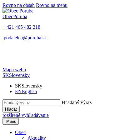
Rovno na obsah
Rovno na menu
Obec
Poruba
+421 465 482 218
podatelna@poruba.sk
Mapa webu
SK
Slovensky
SK
Slovensky
EN
English
Hľadaný výraz
Hľadať
rozšírené vyhľadávanie
Menu
Obec
Aktuality