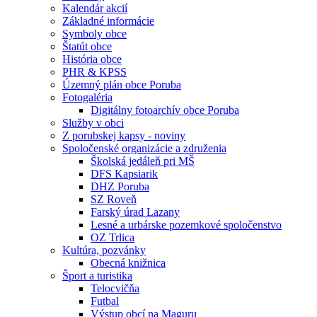
Kalendár akcií
Základné informácie
Symboly obce
Štatút obce
História obce
PHR & KPSS
Územný plán obce Poruba
Fotogaléria
Digitálny fotoarchív obce Poruba
Služby v obci
Z porubskej kapsy - noviny
Spoločenské organizácie a združenia
Školská jedáleň pri MŠ
DFS Kapsiarik
DHZ Poruba
SZ Roveň
Farský úrad Lazany
Lesné a urbárske pozemkové spoločenstvo
OZ Trlica
Kultúra, pozvánky
Obecná knižnica
Šport a turistika
Telocvičňa
Futbal
Výstup obcí na Maguru