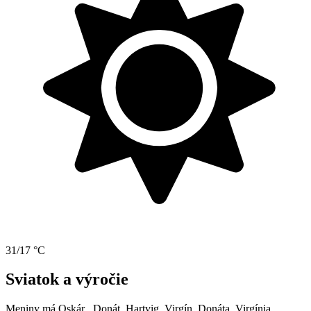
31/17 °C
Sviatok a výročie
Meniny má
Oskár
, Donát, Hartvig, Virgín, Donáta, Virgínia