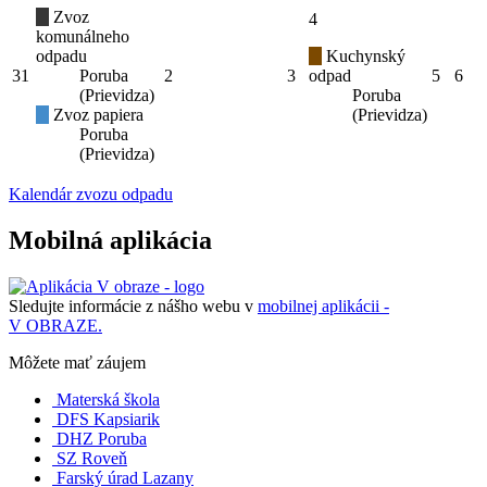
Zvoz
4
komunálneho
odpadu
Kuchynský
31
Poruba
2
3
odpad
5
6
(Prievidza)
Poruba
Zvoz papiera
(Prievidza)
Poruba
(Prievidza)
Kalendár zvozu odpadu
Mobilná aplikácia
Sledujte informácie z nášho webu v
mobilnej aplikácii -
V OBRAZE.
Môžete mať záujem
Materská škola
DFS Kapsiarik
DHZ Poruba
SZ Roveň
Farský úrad Lazany