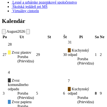
Lesné a urbárske pozemkové spoločenstvo
Školská jedáleň pri MŠ
Virtuálny cintorín
Kalendár
August
2026
Po
Ut
St
Št
Pi
So
Ne
31
28
Kuchynský
Zvoz plastov
27
29
30
odpad
1
2
Poruba
Poruba
(Prievidza)
(Prievidza)
4
Zvoz
7
komunálneho
odpadu
Kuchynský
3
Poruba
5
6
odpad
8
9
(Prievidza)
Poruba
Zvoz papiera
(Prievidza)
Poruba