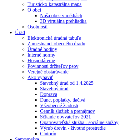
Turisticko-katastrálna mapa
O obci
Naša obec v médiách
3D virtuálna prehliadka
Osobnosti
Úrad
Elektronická úradná tabuľa
Zamestnanci obecného úradu
Úradné hodiny
Interné normy
Hospodárenie
Povinnosti držiteľov psov
Verejné obstarávanie
Ako vybaviť
Stavebný úrad od 1.4.2025
Stavebný úrad
Doprava
Dane, poplatky, tlačivá
Všeobecné žiadosti
Cenník služieb a prenájmov
Sčítanie obyvateľov 2021
Opatrovateľská služba - sociálne služby
Výrub drevín - životné prostredie
Cintorín
Samospráva