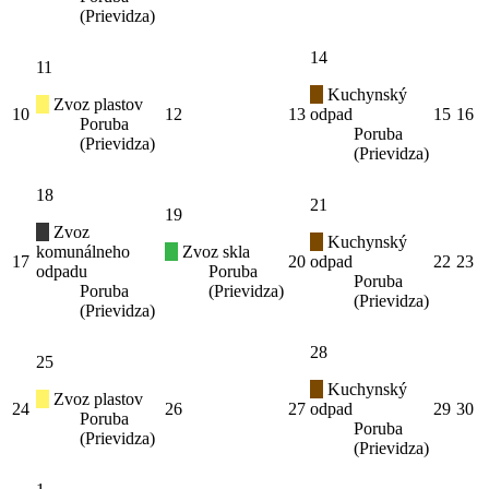
(Prievidza)
14
11
Kuchynský
Zvoz plastov
10
12
13
odpad
15
16
Poruba
Poruba
(Prievidza)
(Prievidza)
18
21
19
Zvoz
Kuchynský
komunálneho
Zvoz skla
17
20
odpad
22
23
odpadu
Poruba
Poruba
Poruba
(Prievidza)
(Prievidza)
(Prievidza)
28
25
Kuchynský
Zvoz plastov
24
26
27
odpad
29
30
Poruba
Poruba
(Prievidza)
(Prievidza)