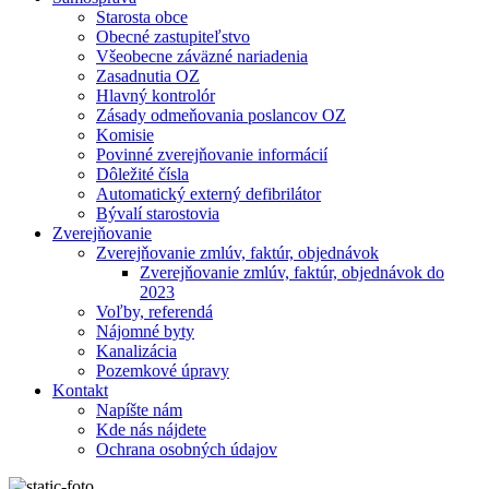
Starosta obce
Obecné zastupiteľstvo
Všeobecne záväzné nariadenia
Zasadnutia OZ
Hlavný kontrolór
Zásady odmeňovania poslancov OZ
Komisie
Povinné zverejňovanie informácií
Dôležité čísla
Automatický externý defibrilátor
Bývalí starostovia
Zverejňovanie
Zverejňovanie zmlúv, faktúr, objednávok
Zverejňovanie zmlúv, faktúr, objednávok do
2023
Voľby, referendá
Nájomné byty
Kanalizácia
Pozemkové úpravy
Kontakt
Napíšte nám
Kde nás nájdete
Ochrana osobných údajov