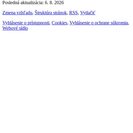
Posledná aktualizácia: 6. 8. 2026
Zmena vzhľadu
,
Štruktúra stránok
,
RSS
,
Vytlačiť
Vyhlásenie o prístupnosti
,
Cookies
,
Vyhlásenie o ochrane súkromia
,
Webové sídlo