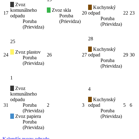
Zvoz
Kuchynský
komunálneho
Zvoz skla
17
20
odpad
22
23
odpadu
Poruba
Poruba
Poruba
(Prievidza)
(Prievidza)
(Prievidza)
28
25
Kuchynský
Zvoz plastov
24
26
27
odpad
29
30
Poruba
Poruba
(Prievidza)
(Prievidza)
1
Zvoz
4
komunálneho
odpadu
Kuchynský
31
Poruba
2
3
odpad
5
6
(Prievidza)
Poruba
Zvoz papiera
(Prievidza)
Poruba
(Prievidza)
Kalendár zvozu odpadu