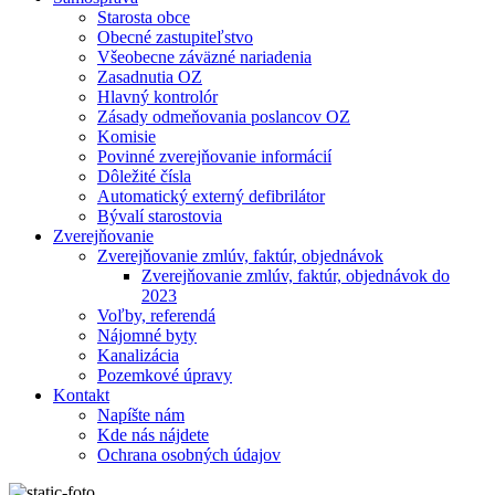
Starosta obce
Obecné zastupiteľstvo
Všeobecne záväzné nariadenia
Zasadnutia OZ
Hlavný kontrolór
Zásady odmeňovania poslancov OZ
Komisie
Povinné zverejňovanie informácií
Dôležité čísla
Automatický externý defibrilátor
Bývalí starostovia
Zverejňovanie
Zverejňovanie zmlúv, faktúr, objednávok
Zverejňovanie zmlúv, faktúr, objednávok do
2023
Voľby, referendá
Nájomné byty
Kanalizácia
Pozemkové úpravy
Kontakt
Napíšte nám
Kde nás nájdete
Ochrana osobných údajov