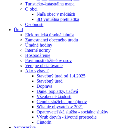
Turisticko-katastrálna mapa
O obci
Naša obec v médiách
3D virtuálna prehliadka
Osobnosti
Úrad
Elektronická úradná tabuľa
Zamestnanci obecného úradu
Úradné hodiny
Interné normy
Hospodárenie
Povinnosti držiteľov psov
Verejné obstarávanie
Ako vybaviť
Stavebný úrad od 1.4.2025
Stavebný úrad
Doprava
Dane, poplatky, tlačivá
Všeobecné žiadosti
Cenník služieb a prenájmov
Sčítanie obyvateľov 2021
Opatrovateľská služba - sociálne služby
Výrub drevín - životné prostredie
Cintorín
Samospráva