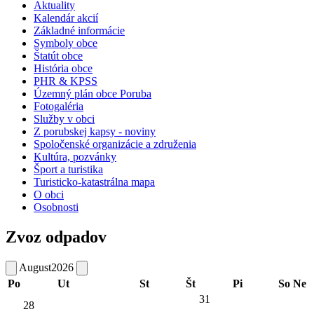
Aktuality
Kalendár akcií
Základné informácie
Symboly obce
Štatút obce
História obce
PHR & KPSS
Územný plán obce Poruba
Fotogaléria
Služby v obci
Z porubskej kapsy - noviny
Spoločenské organizácie a združenia
Kultúra, pozvánky
Šport a turistika
Turisticko-katastrálna mapa
O obci
Osobnosti
Zvoz odpadov
August
2026
Po
Ut
St
Št
Pi
So
Ne
31
28