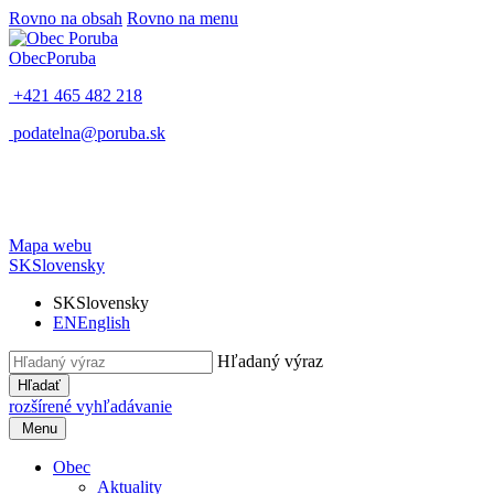
Rovno na obsah
Rovno na menu
Obec
Poruba
+421 465 482 218
podatelna@poruba.sk
Mapa webu
SK
Slovensky
SK
Slovensky
EN
English
Hľadaný výraz
Hľadať
rozšírené vyhľadávanie
Menu
Obec
Aktuality