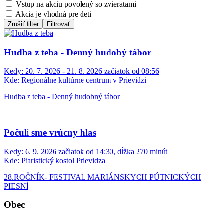
Vstup na akciu povolený so zvieratami
Akcia je vhodná pre deti
Zrušiť filter
Filtrovať
Hudba z teba - Denný hudobý tábor
Kedy:
20. 7. 2026 - 21. 8. 2026 začiatok od 08:56
Kde:
Regionálne kultúrne centrum v Prievidzi
Hudba z teba - Denný hudobný tábor
Počuli sme vrúcny hlas
Kedy:
6. 9. 2026 začiatok od 14:30, dĺžka 270 minút
Kde:
Piaristický kostol Prievidza
28.ROČNÍK- FESTIVAL MARIÁNSKYCH PÚTNICKÝCH
PIESNÍ
Obec