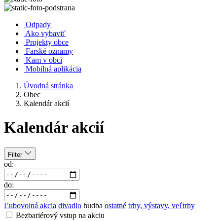
Odpady
Ako vybaviť
Projekty obce
Farské oznamy
Kam v obci
Mobilná aplikácia
Úvodná stránka
Obec
Kalendár akcií
Kalendár akcií
Filter
od:
do:
Ľubovolná akcia
divadlo
hudba
ostatné
trhy, výstavy, veľtrhy
Bezbariérový vstup na akciu