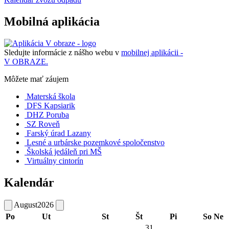
Mobilná aplikácia
Sledujte informácie z nášho webu v
mobilnej aplikácii -
V OBRAZE.
Môžete mať záujem
Materská škola
DFS Kapsiarik
DHZ Poruba
SZ Roveň
Farský úrad Lazany
Lesné a urbárske pozemkové spoločenstvo
Školská jedáleň pri MŠ
Virtuálny cintorín
Kalendár
August
2026
Po
Ut
St
Št
Pi
So
Ne
31