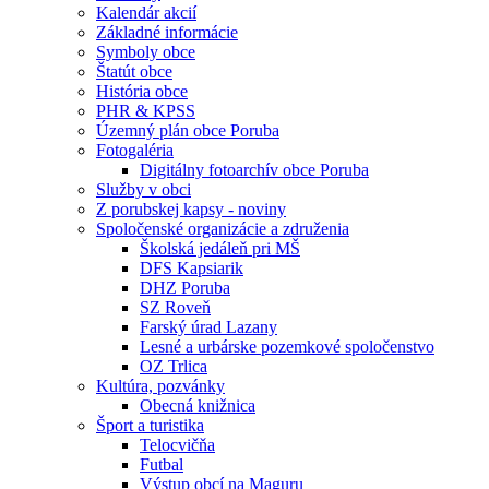
Kalendár akcií
Základné informácie
Symboly obce
Štatút obce
História obce
PHR & KPSS
Územný plán obce Poruba
Fotogaléria
Digitálny fotoarchív obce Poruba
Služby v obci
Z porubskej kapsy - noviny
Spoločenské organizácie a združenia
Školská jedáleň pri MŠ
DFS Kapsiarik
DHZ Poruba
SZ Roveň
Farský úrad Lazany
Lesné a urbárske pozemkové spoločenstvo
OZ Trlica
Kultúra, pozvánky
Obecná knižnica
Šport a turistika
Telocvičňa
Futbal
Výstup obcí na Maguru