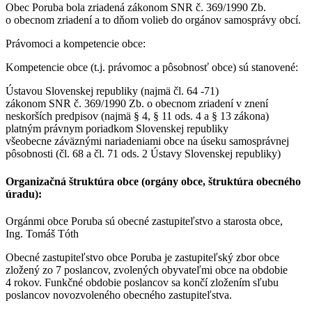
Obec Poruba bola zriadená zákonom SNR č. 369/1990 Zb.
o obecnom zriadení a to dňom volieb do orgánov samosprávy obcí.
Právomoci a kompetencie obce:
Kompetencie obce (t.j. právomoc a pôsobnosť obce) sú stanovené:
Ústavou Slovenskej republiky (najmä čl. 64 -71)
zákonom SNR č. 369/1990 Zb. o obecnom zriadení v znení
neskorších predpisov (najmä § 4, § 11 ods. 4 a § 13 zákona)
platným právnym poriadkom Slovenskej republiky
všeobecne záväznými nariadeniami obce na úseku samosprávnej
pôsobnosti (čl. 68 a čl. 71 ods. 2 Ústavy Slovenskej republiky)
Organizačná štruktúra obce (orgány obce, štruktúra obecného
úradu):
Orgánmi obce Poruba sú obecné zastupiteľstvo a starosta obce,
Ing. Tomáš Tóth
Obecné zastupiteľstvo obce Poruba je zastupiteľský zbor obce
zložený zo 7 poslancov, zvolených obyvateľmi obce na obdobie
4 rokov. Funkčné obdobie poslancov sa končí zložením sľubu
poslancov novozvoleného obecného zastupiteľstva.