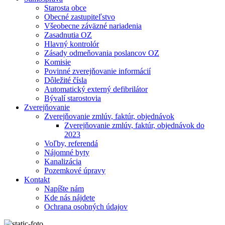
Starosta obce
Obecné zastupiteľstvo
Všeobecne záväzné nariadenia
Zasadnutia OZ
Hlavný kontrolór
Zásady odmeňovania poslancov OZ
Komisie
Povinné zverejňovanie informácií
Dôležité čísla
Automatický externý defibrilátor
Bývalí starostovia
Zverejňovanie
Zverejňovanie zmlúv, faktúr, objednávok
Zverejňovanie zmlúv, faktúr, objednávok do
2023
Voľby, referendá
Nájomné byty
Kanalizácia
Pozemkové úpravy
Kontakt
Napíšte nám
Kde nás nájdete
Ochrana osobných údajov