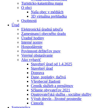
Turisticko-katastrálna mapa
O obci
Naša obec v médiách
3D virtuálna prehliadka
Osobnosti
Úrad
Elektronická úradná tabuľa
Zamestnanci obecného úradu
Úradné hodiny
Interné normy
Hospodárenie
Povinnosti držiteľov psov
Verejné obstarávanie
Ako vybaviť
Stavebný úrad od 1.4.2025
Stavebný úrad
Doprava
Dane, poplatky, tlačivá
Všeobecné žiadosti
Cenník služieb a prenájmov
Sčítanie obyvateľov 2021
Opatrovateľská služba - sociálne služby
Výrub drevín - životné prostredie
Cintorín
Samospráva