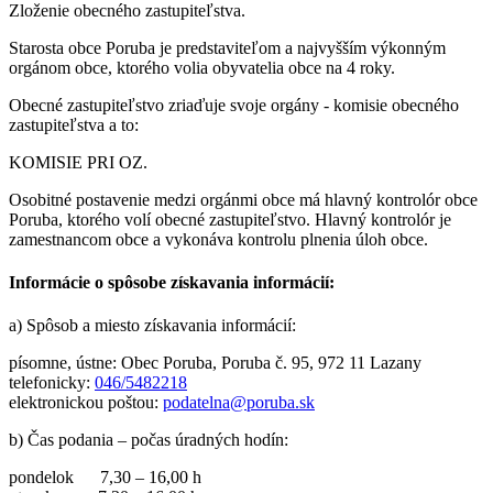
Zloženie obecného zastupiteľstva.
Starosta obce Poruba je predstaviteľom a najvyšším výkonným
orgánom obce, ktorého volia obyvatelia obce na 4 roky.
Obecné zastupiteľstvo zriaďuje svoje orgány - komisie obecného
zastupiteľstva a to:
KOMISIE PRI OZ.
Osobitné postavenie medzi orgánmi obce má hlavný kontrolór obce
Poruba, ktorého volí obecné zastupiteľstvo. Hlavný kontrolór je
zamestnancom obce a vykonáva kontrolu plnenia úloh obce.
Informácie o spôsobe získavania informácií:
a) Spôsob a miesto získavania informácií:
písomne, ústne: Obec Poruba, Poruba č. 95, 972 11 Lazany
telefonicky:
046/5482218
elektronickou poštou:
podatelna@poruba.sk
b) Čas podania – počas úradných hodín:
pondelok 7,30 – 16,00 h