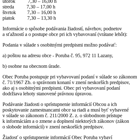
utorok 7,30 – 16,00 h
streda 7,30 – 17,00 h
štvrtok 7,30 – 16,00 h
piatok 7,30 – 13,30 h
Informácie o spôsobe podávania žiadostí, návrhov, podnetov
a sťažností a o postupe obce pri ich vybavovaní (vrátane lehôt):
Podania v súlade s osobitnými predpismi možno podávať:
a) poštou na adresu obce - Poruba č. 95, 972 11 Lazany,
b) osobne na obecnom úrade.
Obec Poruba postupuje pri vybavovaní podaní v súlade so zákonom
č. 71/1967 Zb. o správnom konaní v znení neskorších predpisov,
ako aj s osobitnými predpismi. Obec pri vybavovaní podaní
dodržiava lehoty stanovené právnou úpravou.
Podávanie žiadosti o sprístupnenie informácií Obcou a ich
poskytovanie zamestnancami obce sa riadi a musí byť vybavené
v súlade so zákonom č. 211/2000 Z. z. o slobodnom prístupe
k informáciám a o zmene a doplnení niektorých zákonov (zákon
o slobode informácií) v znení neskorších predpisov.
Žiadosť o sprístupnenie informácií Obec Poruba vybaví