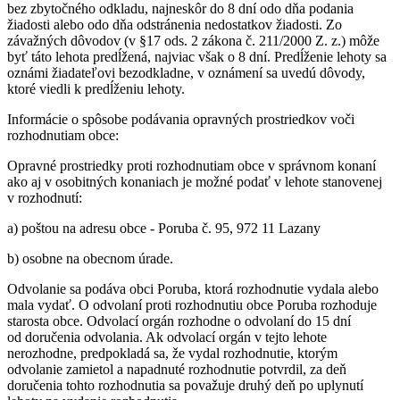
bez zbytočného odkladu, najneskôr do 8 dní odo dňa podania
žiadosti alebo odo dňa odstránenia nedostatkov žiadosti. Zo
závažných dôvodov (v §17 ods. 2 zákona č. 211/2000 Z. z.) môže
byť táto lehota predĺžená, najviac však o 8 dní. Predĺženie lehoty sa
oznámi žiadateľovi bezodkladne, v oznámení sa uvedú dôvody,
ktoré viedli k predĺženiu lehoty.
Informácie o spôsobe podávania opravných prostriedkov voči
rozhodnutiam obce:
Opravné prostriedky proti rozhodnutiam obce v správnom konaní
ako aj v osobitných konaniach je možné podať v lehote stanovenej
v rozhodnutí:
a) poštou na adresu obce - Poruba č. 95, 972 11 Lazany
b) osobne na obecnom úrade.
Odvolanie sa podáva obci Poruba, ktorá rozhodnutie vydala alebo
mala vydať. O odvolaní proti rozhodnutiu obce Poruba rozhoduje
starosta obce. Odvolací orgán rozhodne o odvolaní do 15 dní
od doručenia odvolania. Ak odvolací orgán v tejto lehote
nerozhodne, predpokladá sa, že vydal rozhodnutie, ktorým
odvolanie zamietol a napadnuté rozhodnutie potvrdil, za deň
doručenia tohto rozhodnutia sa považuje druhý deň po uplynutí