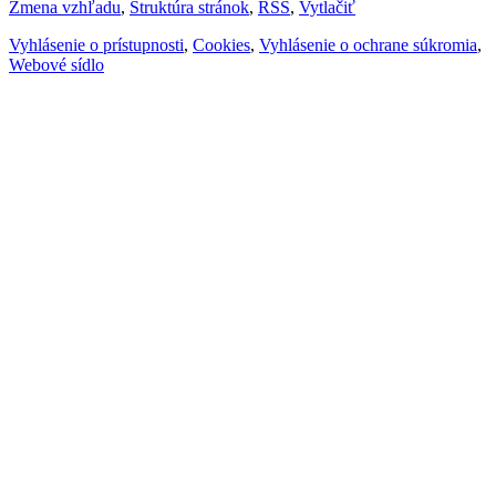
Zmena vzhľadu
,
Štruktúra stránok
,
RSS
,
Vytlačiť
Vyhlásenie o prístupnosti
,
Cookies
,
Vyhlásenie o ochrane súkromia
,
Webové sídlo