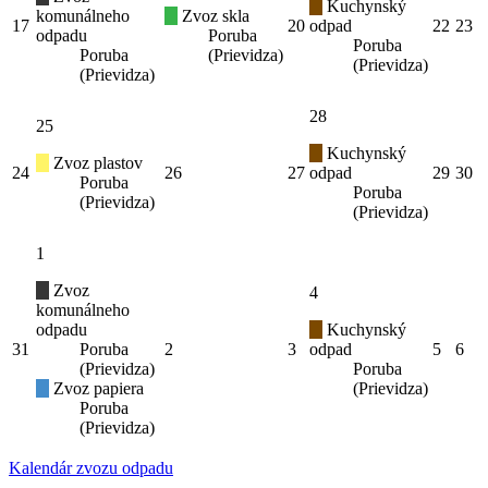
Kuchynský
komunálneho
Zvoz skla
17
20
odpad
22
23
odpadu
Poruba
Poruba
Poruba
(Prievidza)
(Prievidza)
(Prievidza)
28
25
Kuchynský
Zvoz plastov
24
26
27
odpad
29
30
Poruba
Poruba
(Prievidza)
(Prievidza)
1
Zvoz
4
komunálneho
odpadu
Kuchynský
31
Poruba
2
3
odpad
5
6
(Prievidza)
Poruba
Zvoz papiera
(Prievidza)
Poruba
(Prievidza)
Kalendár zvozu odpadu