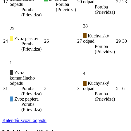
17
20
odpad
22
23
odpadu
Poruba
Poruba
Poruba
(Prievidza)
(Prievidza)
(Prievidza)
28
25
Kuchynský
Zvoz plastov
24
26
27
odpad
29
30
Poruba
Poruba
(Prievidza)
(Prievidza)
1
Zvoz
4
komunálneho
odpadu
Kuchynský
31
Poruba
2
3
odpad
5
6
(Prievidza)
Poruba
Zvoz papiera
(Prievidza)
Poruba
(Prievidza)
Kalendár zvozu odpadu