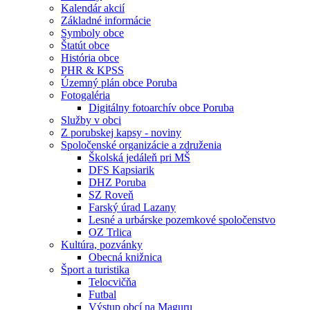
Kalendár akcií
Základné informácie
Symboly obce
Štatút obce
História obce
PHR & KPSS
Územný plán obce Poruba
Fotogaléria
Digitálny fotoarchív obce Poruba
Služby v obci
Z porubskej kapsy - noviny
Spoločenské organizácie a združenia
Školská jedáleň pri MŠ
DFS Kapsiarik
DHZ Poruba
SZ Roveň
Farský úrad Lazany
Lesné a urbárske pozemkové spoločenstvo
OZ Trlica
Kultúra, pozvánky
Obecná knižnica
Šport a turistika
Telocvičňa
Futbal
Výstup obcí na Maguru