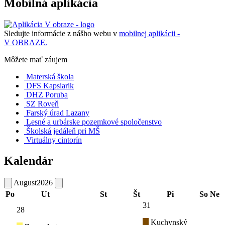
Mobilná aplikácia
Sledujte informácie z nášho webu v
mobilnej aplikácii -
V OBRAZE.
Môžete mať záujem
Materská škola
DFS Kapsiarik
DHZ Poruba
SZ Roveň
Farský úrad Lazany
Lesné a urbárske pozemkové spoločenstvo
Školská jedáleň pri MŠ
Virtuálny cintorín
Kalendár
August
2026
Po
Ut
St
Št
Pi
So
Ne
31
28
Kuchynský