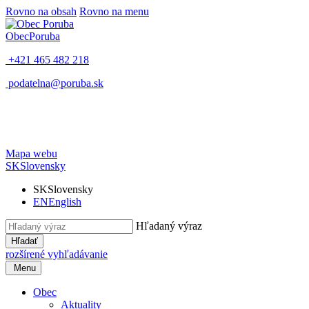
Rovno na obsah
Rovno na menu
Obec
Poruba
+421 465 482 218
podatelna@poruba.sk
Mapa webu
SK
Slovensky
SK
Slovensky
EN
English
Hľadaný výraz
Hľadať
rozšírené vyhľadávanie
Menu
Obec
Aktuality