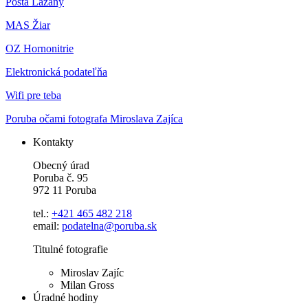
Pošta Lazany
MAS Žiar
OZ Hornonitrie
Elektronická podateľňa
Wifi pre teba
Poruba očami fotografa Miroslava Zajíca
Kontakty
Obecný úrad
Poruba č. 95
972 11 Poruba
tel.:
+421 465 482 218
email:
podatelna@poruba.sk
Titulné fotografie
Miroslav Zajíc
Milan Gross
Úradné hodiny