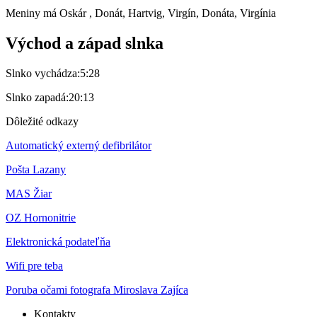
Meniny má
Oskár
, Donát, Hartvig, Virgín, Donáta, Virgínia
Východ a západ slnka
Slnko vychádza:
5:28
Slnko zapadá:
20:13
Dôležité odkazy
Automatický externý defibrilátor
Pošta Lazany
MAS Žiar
OZ Hornonitrie
Elektronická podateľňa
Wifi pre teba
Poruba očami fotografa Miroslava Zajíca
Kontakty