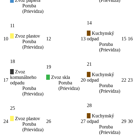
Zvoz papiera
(Prievidza)
Poruba
(Prievidza)
14
11
Kuchynský
Zvoz plastov
10
12
13
odpad
15
16
Poruba
Poruba
(Prievidza)
(Prievidza)
18
21
19
Zvoz
Kuchynský
komunálneho
Zvoz skla
17
20
odpad
22
23
odpadu
Poruba
Poruba
Poruba
(Prievidza)
(Prievidza)
(Prievidza)
28
25
Kuchynský
Zvoz plastov
24
26
27
odpad
29
30
Poruba
Poruba
(Prievidza)
(Prievidza)