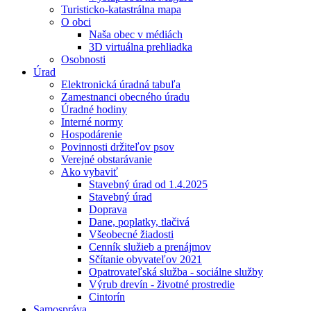
Turisticko-katastrálna mapa
O obci
Naša obec v médiách
3D virtuálna prehliadka
Osobnosti
Úrad
Elektronická úradná tabuľa
Zamestnanci obecného úradu
Úradné hodiny
Interné normy
Hospodárenie
Povinnosti držiteľov psov
Verejné obstarávanie
Ako vybaviť
Stavebný úrad od 1.4.2025
Stavebný úrad
Doprava
Dane, poplatky, tlačivá
Všeobecné žiadosti
Cenník služieb a prenájmov
Sčítanie obyvateľov 2021
Opatrovateľská služba - sociálne služby
Výrub drevín - životné prostredie
Cintorín
Samospráva