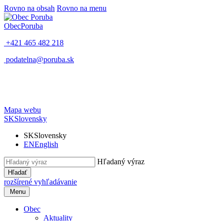
Rovno na obsah
Rovno na menu
Obec
Poruba
+421 465 482 218
podatelna@poruba.sk
Mapa webu
SK
Slovensky
SK
Slovensky
EN
English
Hľadaný výraz
Hľadať
rozšírené vyhľadávanie
Menu
Obec
Aktuality