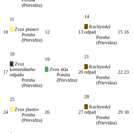
(Prievidza)
14
11
Kuchynský
Zvoz plastov
10
12
13
odpad
15
16
Poruba
Poruba
(Prievidza)
(Prievidza)
18
21
19
Zvoz
Kuchynský
komunálneho
Zvoz skla
17
20
odpad
22
23
odpadu
Poruba
Poruba
Poruba
(Prievidza)
(Prievidza)
(Prievidza)
28
25
Kuchynský
Zvoz plastov
24
26
27
odpad
29
30
Poruba
Poruba
(Prievidza)
(Prievidza)