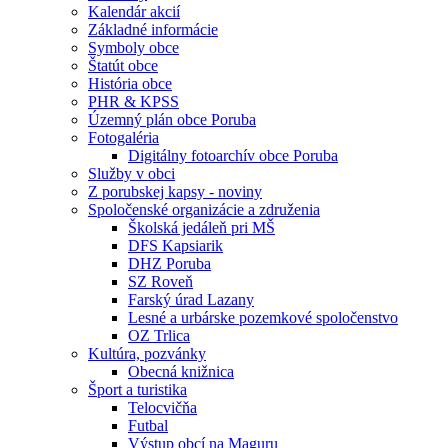
Kalendár akcií
Základné informácie
Symboly obce
Štatút obce
História obce
PHR & KPSS
Územný plán obce Poruba
Fotogaléria
Digitálny fotoarchív obce Poruba
Služby v obci
Z porubskej kapsy - noviny
Spoločenské organizácie a združenia
Školská jedáleň pri MŠ
DFS Kapsiarik
DHZ Poruba
SZ Roveň
Farský úrad Lazany
Lesné a urbárske pozemkové spoločenstvo
OZ Trlica
Kultúra, pozvánky
Obecná knižnica
Šport a turistika
Telocvičňa
Futbal
Výstup obcí na Maguru