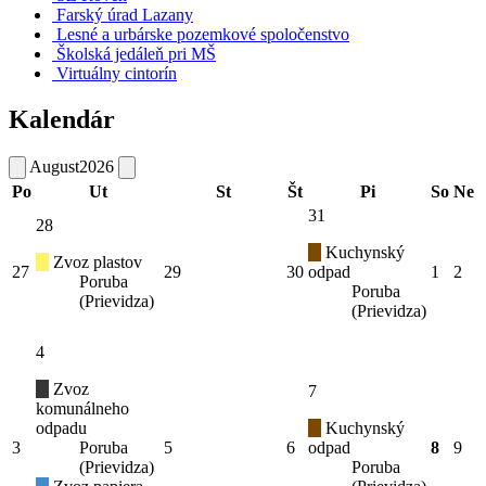
Farský úrad Lazany
Lesné a urbárske pozemkové spoločenstvo
Školská jedáleň pri MŠ
Virtuálny cintorín
Kalendár
August
2026
Po
Ut
St
Št
Pi
So
Ne
31
28
Kuchynský
Zvoz plastov
27
29
30
odpad
1
2
Poruba
Poruba
(Prievidza)
(Prievidza)
4
Zvoz
7
komunálneho
odpadu
Kuchynský
3
Poruba
5
6
odpad
8
9
(Prievidza)
Poruba