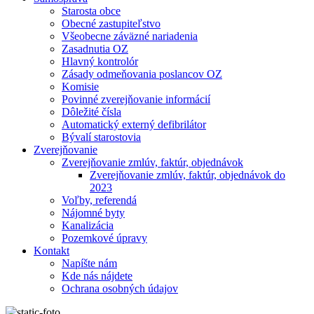
Starosta obce
Obecné zastupiteľstvo
Všeobecne záväzné nariadenia
Zasadnutia OZ
Hlavný kontrolór
Zásady odmeňovania poslancov OZ
Komisie
Povinné zverejňovanie informácií
Dôležité čísla
Automatický externý defibrilátor
Bývalí starostovia
Zverejňovanie
Zverejňovanie zmlúv, faktúr, objednávok
Zverejňovanie zmlúv, faktúr, objednávok do
2023
Voľby, referendá
Nájomné byty
Kanalizácia
Pozemkové úpravy
Kontakt
Napíšte nám
Kde nás nájdete
Ochrana osobných údajov