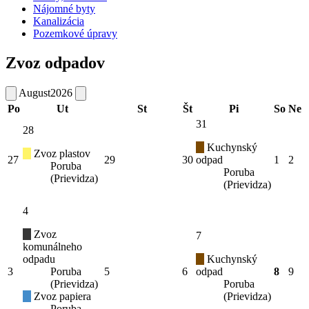
Nájomné byty
Kanalizácia
Pozemkové úpravy
Zvoz odpadov
August
2026
Po
Ut
St
Št
Pi
So
Ne
31
28
Kuchynský
Zvoz plastov
27
29
30
odpad
1
2
Poruba
Poruba
(Prievidza)
(Prievidza)
4
Zvoz
7
komunálneho
odpadu
Kuchynský
3
Poruba
5
6
odpad
8
9
(Prievidza)
Poruba
Zvoz papiera
(Prievidza)
Poruba